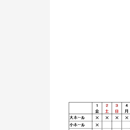
H29年12月1日（金
）より、下記の受
H31年2月 ホール 【抽選
H30年6月 稽古場・練習室 【利
お申込み方法はこちらからご確認く
→ 利用の流れ
ホール
／
稽
※ 当劇場主催公演等の予定により
ホールの申込み可能日につきまし
ご不明点は、劇場までお電話にて
→ TEL: 048-858-5500 （
稽古場・練習室の空き状況につき
下記よりご確認ください。
→
空き状況閲覧ページ
（新
平成31年2月 ホール抽選申込可能日