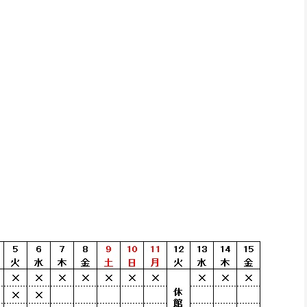
付を開始いたします。
受付開始】
用申込受付開始】
ださい。
古場・練習室
お申込みいただけない日程がございます。
ては、下記表をご参照ください。
お問い合わせください。
休館日を除く9:00〜19:00）
ましては、お電話にてお問い合わせいただくか、
しい受付開始月は、毎月5日からの公開となります。）
 （×＝申込不可）