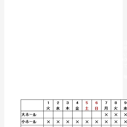
H28年6月1日（水
）より、下記の受付を開始いたします。
H29年8月 ホール 【抽選受付開始】
H28年12月 稽古場・練習室 【利用申込受付開始】
お申込み方法はこちらからご確認ください。
→ 利用の流れ
ホール
／
稽古場・練習室
※ 当劇場主催公演等の予定によりお申込みいただけない
ホールの申込み可能日につきましては、下記表をご参照
ご不明点は、劇場までお電話にてお問い合わせくださ
→ TEL: 048-858-5500 （休館日を除く9:00〜19:0
稽古場・練習室の空き状況につきましては、お電話にて
下記よりご確認ください。
→
空き状況閲覧ページ
（新しい受付開始月は、毎
平成29年8月 ホール抽選申込可能日 （×＝申込不可）