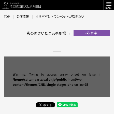
menu
TOP
公演情報
オリパパとトランペットが吹きたい
彩の国さいたま芸術劇場
Warning
: Trying to access array offset on false in
/home/saitamaarts/saf.or.jp/public_html/wp-
content/themes/CND/single-stages.php
on line
95