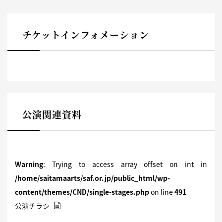
チケットインフォメーション
公演関連資料
Warning
: Trying to access array offset on int in
/home/saitamaarts/saf.or.jp/public_html/wp-
content/themes/CND/single-stages.php
on line
491
公演チラシ