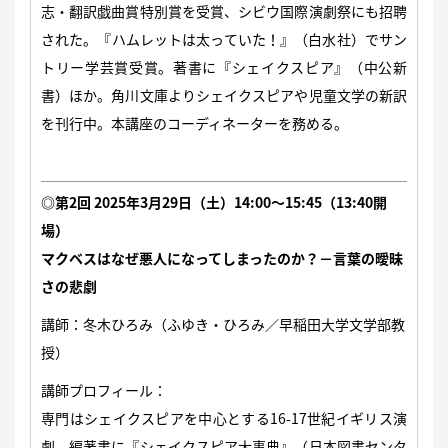
志・翻訳戯曲賞特別賞を受賞、シビウ国際演劇祭にも招聘
された。『ハムレットは太っていた！』（白水社）でサン
トリー学芸賞受賞。著書に『シェイクスピア』（中公新
書）ほか。角川文庫よりシェイクスピアや児童文学の新訳
を刊行中。本講座のコーディネーターを務める。
◎第2回 2025年3月29
日（土）14:00～15:45（13:40開
場）
マクベスはなぜ悪人になってしまったのか？－言葉の曖昧
さの悲劇
講師：冬木ひろみ（ふゆき・ひろみ／早稲田大学文学部教
授）
講師プロフィール：
専門はシェイクスピアを中心とする16-17世紀イギリス演
劇。編著書に『シェイクスピア大事典』（日本図書センタ