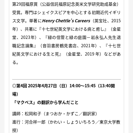
第29回福原賞（公益信託福原記念英米文学研究助成基金）
受賞。専門はシェイクスピアを中心とする初期近代イギリ
ス文学。単著に
Henry Chettle’s Careers
（英宝社、2015
年）、共著に『十七世紀英文学における病と癒し』（金星
堂、2023年）、『緑の信管と緑の庭園－岩永弘人先生退
職記念論集』（音羽書房鶴見書店、2021年）、『十七世
紀英文学における生と死』（金星堂、2019 年）などがあ
る。
◎第4回 2025年4月27日（日）14:00～15:45（13:40開
場）
「マクベス」の翻訳から学んだこと
講師：松岡和子（まつおか・かずこ／翻訳家）
進行：河合祥一郎（かわい・しょういちろう／東京大学教
授）