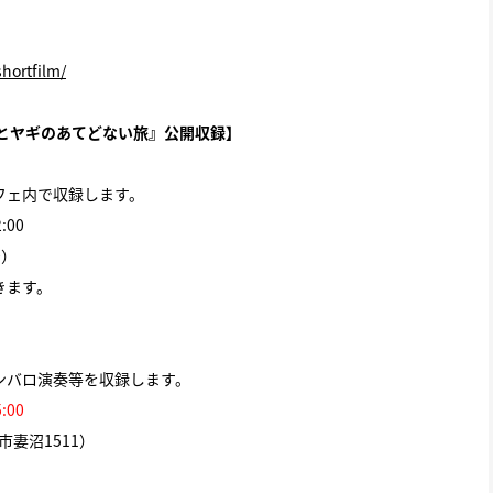
shortfilm/
キとヤギのあてどない旅』公開収録】
フェ内で収録します。
:00
0）
きます。
ンバロ演奏等を収録します。
:00
妻沼1511）