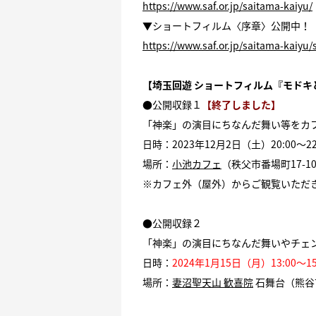
https://www.saf.or.jp/saitama-kaiyu/
▼ショートフィルム〈序章〉公開中！
https://www.saf.or.jp/saitama-kaiyu/
【埼玉回遊 ショートフィルム『モド
●公開収録１
【終了しました】
「神楽」の演目にちなんだ舞い等をカ
日時：2023年12月2日（土）20:00～22
場所：
小池カフェ
（秩父市番場町17-1
※カフェ外（屋外）からご観覧いただ
●公開収録２
「神楽」の演目にちなんだ舞いやチェ
日時：
2024年1月15日（月）13:00～15
場所：
妻沼聖天山 歓喜院
石舞台（熊谷市