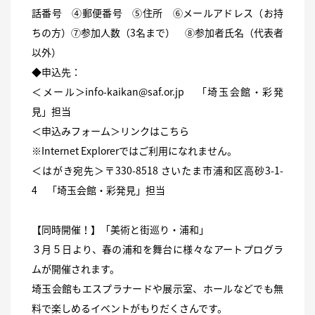
話番号 ④郵便番号 ⑤住所 ⑥メールアドレス（お持
ちの方）⑦参加人数（3名まで） ⑧参加者氏名（代表者
以外）
◆申込先：
＜メール＞info-kaikan@saf.or.jp 「埼玉会館・彩発
見」担当
＜申込みフォーム＞リンクは
こちら
※Internet Explorerではご利用になれません。
＜はがき宛先＞〒330-8518 さいたま市浦和区高砂3-1-
4 「埼玉会館・彩発見」担当
【同時開催！】「美術と街巡り・浦和」
３月５日より、春の浦和を舞台に様々なアートプログラ
ムが開催されます。
埼玉会館もエスプラナードや展示室、ホールなどでも無
料で楽しめるイベントがもりだくさんです。