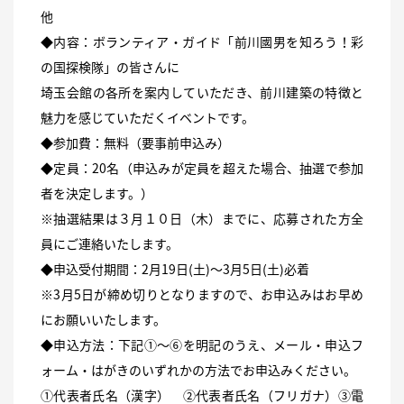
他
◆内容：ボランティア・ガイド「前川國男を知ろう！彩
の国探検隊」の皆さんに
埼玉会館の各所を案内していただき、前川建築の特徴と
魅力を感じていただくイベントです。
◆参加費：無料（要事前申込み）
◆定員：20名（申込みが定員を超えた場合、抽選で参加
者を決定します。）
※抽選結果は３月１０日（木）までに、応募された方全
員にご連絡いたします。
◆申込受付期間：2月19日(土)～3月5日(土)必着
※3月5日が締め切りとなりますので、お申込みはお早め
にお願いいたします。
◆申込方法：下記①～⑥を明記のうえ、メール・申込フ
ォーム・はがきのいずれかの方法でお申込みください。
①代表者氏名（漢字） ②代表者氏名（フリガナ）③電