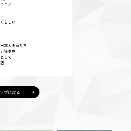
いうこと
りー
もくらしい
の日本人画家たち
ヨシ狂奏曲
家として
の間
ップに戻る