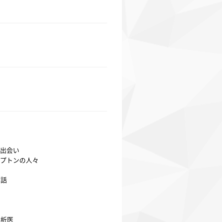
の出会い
ンプトンの人々
る話
ロ
分析医