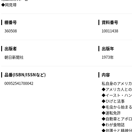
◆岡見璋
棚番号
資料番号
360508
10011438
出版者
出版年
朝日新聞社
1973年
品番(ISBN/ISSNなど)
内容
00952541700042
私自身のアメリカ
◆アメリカ人と
◆イースト・ハ
◆ひげと法事
◆毛虫から始ま
◆運転免許
◆自動車とアポ
◆わが食物誌
◆弁護士と精神