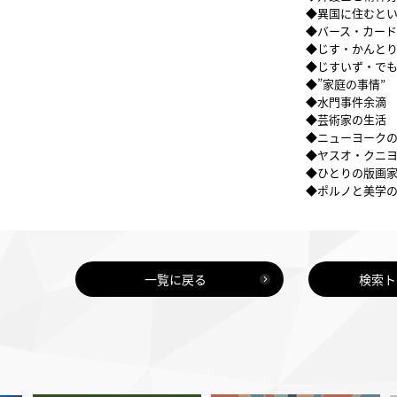
◆異国に住むと
◆バース・カード
◆じす・かんと
◆じすいず・で
◆”家庭の事情”
◆水門事件余滴
◆芸術家の生活
◆ニューヨーク
◆ヤスオ・クニ
◆ひとりの版画
◆ポルノと美学
一覧に戻る
検索ト