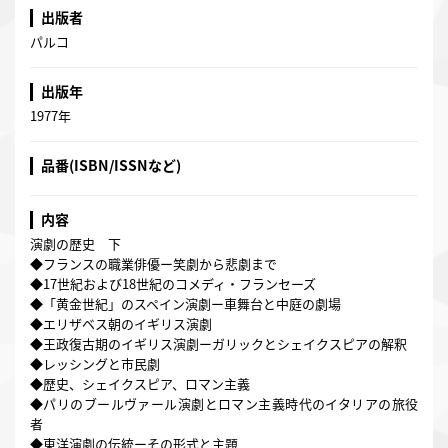
出版者
パルコ
出版年
1977年
品番(ISBN/ISSNなど)
内容
演劇の歴史 下
◆フランスの職業俳優ー笑劇から悲劇まで
◆17世紀および18世紀のコメディ・フランセーズ
◆「黄金世紀」のスペイン演劇ー車舞台と中庭の劇場
◆エリザベス朝のイギリス演劇
◆王政復古期のイギリス演劇ーガリックとシェイクスピアの解釈
◆レッシングと市民劇
◆歴史、シェイクスピア、ロマン主義
◆パリのブールヴァール演劇とロマン主義時代のイタリアの旅役
者
◆東洋演劇の伝統ーその形式と主題