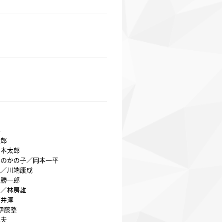
界
太郎
岡本太郎
てのかの子／岡本一平
説／川端康成
井勝一郎
活／林房雄
石井淳
伊藤整
呉夫