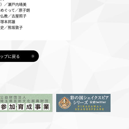
抄）／瀬戸内晴美
をめぐって／原子朗
の仏教／古屋照子
／塚本邦雄
究史／熊坂敦子
ップに戻る