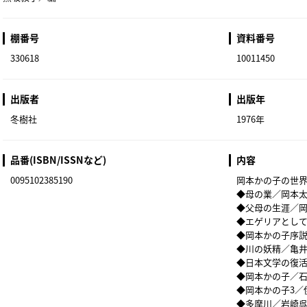
棚番号
資料番号
330618
10011450
出版者
出版年
冬樹社
1976年
品番(ISBN/ISSNなど)
内容
0095102385190
岡本かの子の世
◆母の業／岡本
◆父母の生涯／
◆エゲリアとし
◆岡本かの子序
◆川の妖精／亀
◆日本文学の復
◆岡本かの子／
◆岡本かの子3／
◆多摩川／岩崎