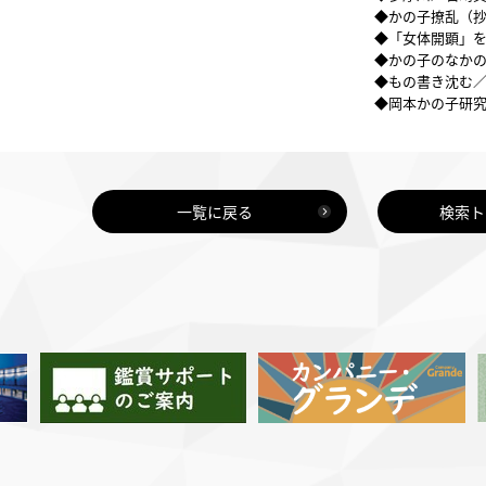
◆かの子撩乱（
◆「女体開顕」
◆かの子のなか
◆もの書き沈む
◆岡本かの子研
一覧に戻る
検索ト