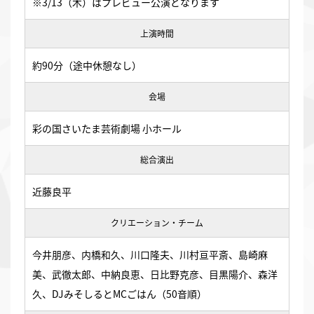
※3/13（木）はプレビュー公演となります
上演時間
約90分（途中休憩なし）
会場
彩の国さいたま芸術劇場 小ホール
総合演出
近藤良平
クリエーション・チーム
今井朋彦、内橋和久、川口隆夫、川村亘平斎、島崎麻
美、武徹太郎、中納良恵、日比野克彦、目黒陽介、森洋
久、DJみそしるとMCごはん（50音順）