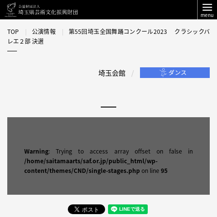
menu
TOP
公演情報
第55回埼玉全国舞踊コンクール2023 クラシックバ
レエ２部 決選
埼玉会館
Warning
: Trying to access array offset on false in
/home/saitamaarts/saf.or.jp/public_html/wp-
content/themes/CND/single-stages.php
on line
95