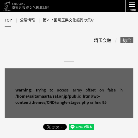
menu
TOP
公演情報
第４７回埼玉県文化振興の集い
埼玉会館
総合
Warning
: Trying to access array offset on false in
/home/saitamaarts/saf.or.jp/public_html/wp-
content/themes/CND/single-stages.php
on line
95