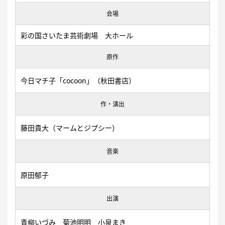
会場
彩の国さいたま芸術劇場 大ホール
原作
今日マチ子「cocoon」（秋田書店）
作・演出
藤田貴大（マームとジプシー）
音楽
原田郁子
出演
⻘柳いづみ 菊池明明 ⼩泉まき