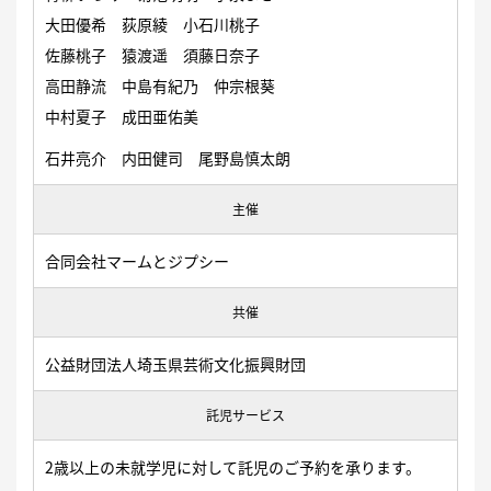
⼤⽥優希 荻原綾 ⼩⽯川桃⼦
佐藤桃⼦ 猿渡遥 須藤⽇奈⼦
⾼⽥静流 中島有紀乃 仲宗根葵
中村夏⼦ 成⽥亜佑美
⽯井亮介 内⽥健司 尾野島慎太朗
主催
合同会社マームとジプシー
共催
公益財団法人埼玉県芸術文化振興財団
託児サービス
2歳以上の未就学児に対して託児のご予約を承ります。