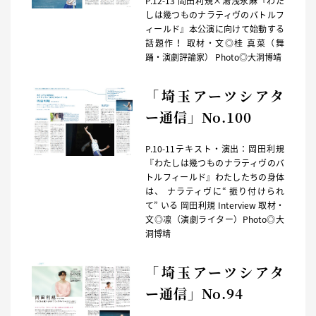
P.12-13 岡田利規×湯浅永麻『わた
しは幾つものナラティヴのバトルフ
ィールド』本公演に向けて始動する
話題作！ 取材・文◎桂 真菜（舞
踊・演劇評論家） Photo◎大洞博靖
「埼玉アーツシアタ
ー通信」No.100
P.10-11テキスト・演出：岡田利規
『わたしは幾つものナラティヴのバ
トルフィールド』わたしたちの身体
は、 ナラティヴに“ 振り付けられ
て” いる 岡田利規 Interview 取材・
文◎凛（演劇ライター）Photo◎大
洞博靖
「埼玉アーツシアタ
ー通信」No.94