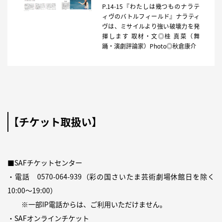
P.14-15『わたしは幾つものナラテ
ィヴのバトルフィールド』ナラティ
ヴは、ミサイルより強い破壊力を発
揮します 取材・文◎桂 真菜（舞
踊・演劇評論家）Photo◎秋倉康介
【チケット取扱い】
■SAFチケットセンター
・電話
0570-064-939
（彩の国さいたま芸術劇場休館日を除く
10:00〜19:00）
※一部IP電話からは、ご利用いただけません。
・SAFオンラインチケット