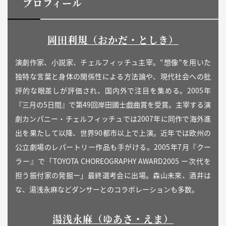
プロフィール
岡田利規（おかだ・としき）
演劇作家、小説家、チェルフィッチュ主宰。“想像”を用いた
独特な言葉と身体の関係性による方法論や、現代社会への批
評的な眼差しが評価され、国内外で注目を集める。2005年
『三月の5日間』で第49回岸田國士戯曲賞を受賞。主宰する演
劇カンパニー・チェルフィッチュでは2007年に同作で海外進
出を果たして以降、世界90都市以上で上演。近年では欧州の
公立劇場のレパートリー作品も手がける。2005年7月『クー
ラー』で「TOYOTA CHOREOGRAPHY AWARD2005 ー次代を
担う振付家の発掘ー」最終選考会に出場。森山未來、酒井は
な、湯浅永麻などダンサーとのコラボレーションも多数。
湯浅永麻（ゆあさ・えま）