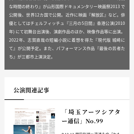
な時間の終わり』が山形国際ドキュメンタリー映画祭2013 で
公開後、世界12カ国で公開。近作に映画『解放区』など。俳
優としてはチェルフィッチュ『三月の5日間』香港公演(2010
年) にて初舞台出演後、演劇作品のほか、映像作品等に出演。
2022年、志賀直哉の短編小説に着想を得た『現代版 城崎に
て』が公開予定。また、パフォーマンス作品『最後の芸者た
ち』が三都市上演決定。
公演関連記事
「埼玉アーツシアタ
ー通信」No.99