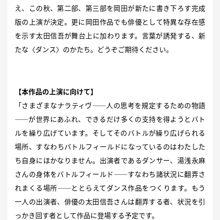
え、この秋、第二部、第三部を岡田が新たに書き下ろす完成
版の上演が決定。更に岡田作品でも俳優として特異な存在感
を示す太田信吾が舞台上に加わります。言葉が誘発する、新
たな〈ダンス〉のかたち。どうぞご期待ください。
【本作品の上演に向けて】
「さまざまなナラティヴ――人の思考を規定するための物語
――が世界にあふれ、できるだけ多くの支持を得ようとバト
ルを繰り広げています。そしてそのバトルが繰り広げられる
場所、すなわちバトルフィールドになっているのはわたした
ち自身にほかなりません。出演者であるダンサー、湯浅永麻
さんの身体をバトルフィールド――すなわち諸状況に翻弄さ
れまくる場所――ととらえてダンス作品をつくります。もう
一人の出演者、俳優の太田信吾さんは翻弄する者、状況を引
っかき回す者として作品に登場する予定です。