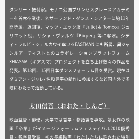
ダンサー・振付家。モナコ公国プリンセスグレースアカデミ
ーを首席卒業後、ネザーランド・ダンス・シアターに約11年
間所属。退団後、マッツ・エック版『Juliet & Romeo』ジュ
リエット役、サシャ・ヴァルツ『Körper』等に客演。シデ
ィ・ラルビ・シェルカウイ率いるEASTMAN にも所属、異ジャ
ンルアーティストとのコラボレーションプラットフォーム
XHIASMA（キアスマ）プロジェクトを立ち上げ数々の作品を
発表。第13回、15回日本ダンスフォーラム賞を受賞。現在は
ダミアン・ジャレ/ 名和晃平の新作に参加するなど国内外で多
岐にわたって活動している。
太田信吾（おおた・しんご）
映画監督・俳優。大学では哲学・物語論を専攻。処女作の映
画『卒業』がイメージフォーラムフェスティバル2010優秀
賞・観客賞受賞。初の長編映画『わたしたちに許された特別