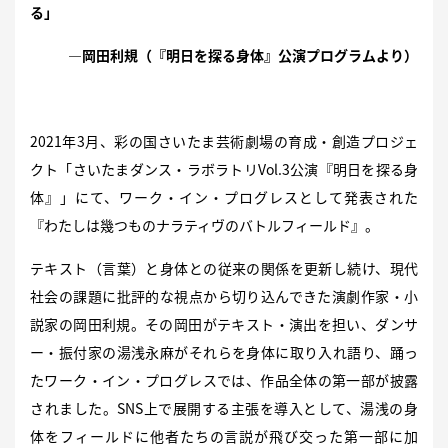
る」
―岡田利規（『明日を探る身体』公演プログラムより）
2021年3月、彩の国さいたま芸術劇場の育成・創造プロジェ
クト「さいたまダンス・ラボラトリVol.3公演『明日を探る身
体』」にて、ワーク・イン・プログレスとして発表された
『わたしは幾つものナラティヴのバトルフィールド』。
テキスト（言葉）と身体との従来の関係を更新し続け、現代
社会の課題に批評的な視点から切り込んできた演劇作家・小
説家の岡田利規。その岡田がテキスト・演出を担い、ダンサ
ー・振付家の湯浅永麻がそれらを身体に取り入れ語り、踊っ
たワーク・イン・プログレスでは、作品全体の第一部が披露
されました。SNS上で展開する主張を導入として、湯浅の身
体をフィールドに他者たちの言説が飛び交った第一部に加