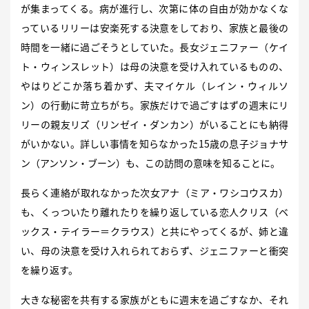
が集まってくる。病が進行し、次第に体の自由が効かなくな
っているリリーは安楽死する決意をしており、家族と最後の
時間を一緒に過ごそうとしていた。長女ジェニファー（ケイ
ト・ウィンスレット）は母の決意を受け入れているものの、
やはりどこか落ち着かず、夫マイケル（レイン・ウィルソ
ン）の行動に苛立ちがち。家族だけで過ごすはずの週末にリ
リーの親友リズ（リンゼイ・ダンカン）がいることにも納得
がいかない。詳しい事情を知らなかった15歳の息子ジョナサ
ン（アンソン・ブーン）も、この訪問の意味を知ることに。
長らく連絡が取れなかった次女アナ（ミア・ワシコウスカ）
も、くっついたり離れたりを繰り返している恋人クリス（ベ
ックス・テイラー＝クラウス）と共にやってくるが、姉と違
い、母の決意を受け入れられておらず、ジェニファーと衝突
を繰り返す。
大きな秘密を共有する家族がともに週末を過ごすなか、それ