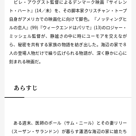
ビレ・アウグスト監督によるデンマーク映画『サイレン
ト・ハート』(14／未）を、その脚本家クリスチャン・トープ
自身がアメリカでの映画化に向けて脚色。『ノッティングヒ
ルの恋人』(99)『ウィークエンドはパリで』(13)のロジャー・
ミッシェル監督が、静謐さの中に時にユーモアを交えなが
ら、秘密を共有する家族の物語を紡ぎ出した。海辺の家で８
人の登場人物だけで繰り広げられる物語が、深く静かに心に
刻まれる映画だ。
あらすじ
ある週末、医師のポール（サム・ニール）とその妻リリー
（スーザン・サランドン）が暮らす瀟洒な海辺の家に娘たち