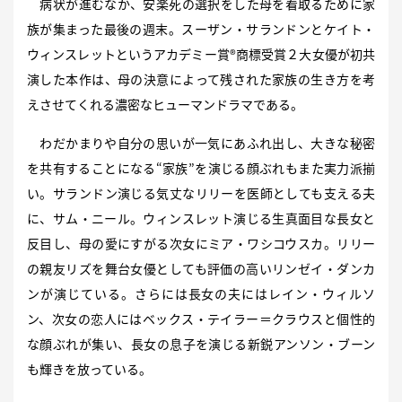
病状が進むなか、安楽死の選択をした母を看取るために家
族が集まった最後の週末。スーザン・サランドンとケイト・
ウィンスレットというアカデミー賞®商標受賞２大女優が初共
演した本作は、母の決意によって残された家族の生き方を考
えさせてくれる濃密なヒューマンドラマである。
わだかまりや自分の思いが一気にあふれ出し、大きな秘密
を共有することになる“家族”を演じる顔ぶれもまた実力派揃
い。サランドン演じる気丈なリリーを医師としても支える夫
に、サム・ニール。ウィンスレット演じる生真面目な長女と
反目し、母の愛にすがる次女にミア・ワシコウスカ。リリー
の親友リズを舞台女優としても評価の高いリンゼイ・ダンカ
ンが演じている。さらには長女の夫にはレイン・ウィルソ
ン、次女の恋人にはベックス・テイラー＝クラウスと個性的
な顔ぶれが集い、長女の息子を演じる新鋭アンソン・ブーン
も輝きを放っている。