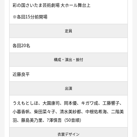
彩の国さいたま芸術劇場 大ホール舞台上
※各回15分前開場
定員
各回20名
構成・演出・振付
近藤良平
出演
うえもとしほ、大園康司、岡本優、キガワ成、工藤響子、
小暮香帆、柴田菜々子、清水美紗都、中根佑希海、二階美
羽、藤島美乃里、?澤慎吾（50音順）
衣裳デザイン