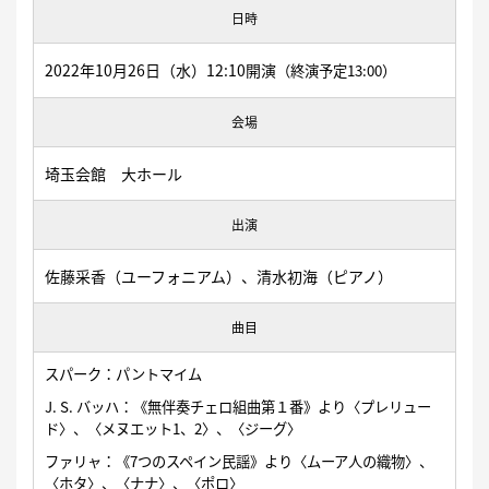
日時
2022年10月26日（水）12:10開演
（終演予定13:00）
会場
埼玉会館 大ホール
出演
佐藤采香（ユーフォニアム）、清水初海（ピアノ）
曲目
スパーク：パントマイム
J. S. バッハ：《無伴奏チェロ組曲第１番》より〈プレリュー
ド〉、〈メヌエット1、2〉、〈ジーグ〉
ファリャ：《7つのスペイン民謡》より〈ムーア人の織物〉、
〈ホタ〉、〈ナナ〉、〈ポロ〉