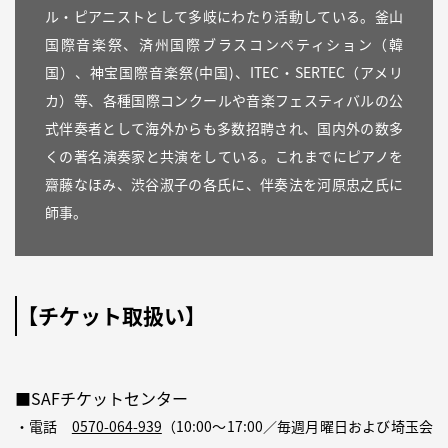
ル・ピアニストとして多岐にわたり活動している。釜山
国際音楽祭、済州国際ブラスコンペティション（韓
国）、神宝国際音楽祭(中国)、ITEC・SERTEC（アメリ
カ）等、各種国際コンクールや音楽フェスティバルの公
式伴奏者として海外からも多数招聘され、国内外の数多
くの著名演奏家と共演をしている。これまでにピアノを
齋藤なほみ、渋谷淑子の各氏に、伴奏法を河原忠之氏に
師事。
【チケット取扱い】
■SAFチケットセンター
・電話
0570-064-939
（10:00〜17:00／毎週月曜日および埼玉会