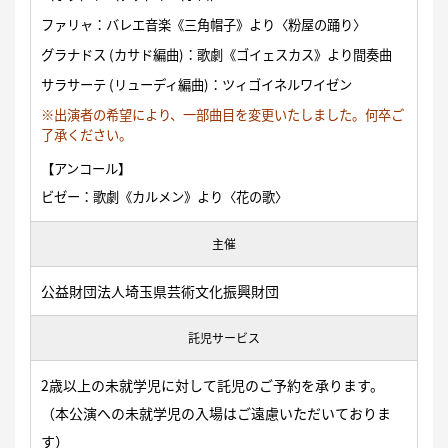
ファリャ：バレエ音楽《三角帽子》より〈粉屋の踊り〉
グラナドス (カサド編曲)：歌劇《ゴイェスカス》より間奏曲
サラサーテ (リューディ編曲)：ツィゴイネルワイゼン
※出演者の希望により、一部曲目を変更いたしました。何卒ご
了承ください。
【アンコール】
ビゼー：歌劇《カルメン》より〈花の歌〉
主催
公益財団法人埼玉県芸術文化振興財団
託児サービス
2歳以上の未就学児に対して託児のご予約を承ります。
（本公演への未就学児の入場はご遠慮いただいておりま
す）