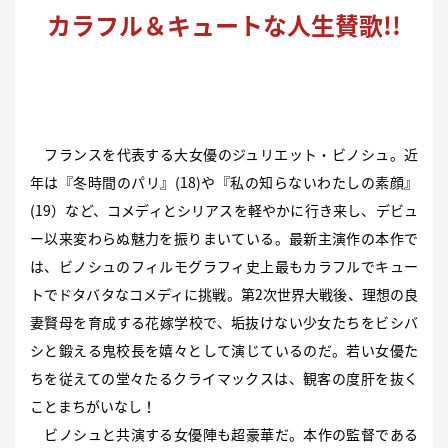
カラフル＆キュートな人生賛歌!!
フランスを代表する大女優のジュリエット・ビノシュ。近
年は『冬時間のパリ』(18)や『私の知らないわたしの素顔』
(19）など、コメディとシリアスを軽やかに行き来し、デビュ
ー以来変わらぬ魅力を振りまいている。最新主演作の本作で
は、ビノシュのフィルモグラフィ史上最もカラフルでキュー
トでドタバタなコメディに挑戦。第2次世界大戦後、理想の良
妻賢母を育成する花嫁学校で、垢抜けない少女たちをビシバ
シと鍛える鬼校長を嬉々として演じているのだ。若い女優た
ちを従えての堂々たるクライマックスは、観客の度肝を抜く
ことまちがいなし！
ビノシュと共演する女優陣も超豪華だ。本作の監督である