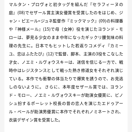
マルタン・プロヴォと初タッグを組んだ『セラフィーヌの
庭』(08)でセザール賞主演女優賞を受賞したのをはじめ、ジ
ャン・ピエール=ジュネ監督作『ミックマック』(09)の料理番
や『神様メール』(15)で母（女神）役を演じたヨランド・モ
ローは、夢見る少女のまま中年になったギックリ腰気味の料
理の先生に。日本でもヒットした若返りコメディ『カミー
ユ、恋はふたたび』(12)で監督、脚本、主演の3役をこなした
才女、ノエミ・ルヴォウスキーは、迷信を信じる一方で、戦
時中はレジスタンスとして戦った熱き修道女をそれぞれ演じ
ている。本作でも衝撃の体当たりで爆笑を誘うので、お見逃
しのないように。 さらに、本年度セザール賞では、ヨラン
ド・モロー、ノエミ・ルヴォウスキーが助演女優賞に、ビノ
シュ扮するポーレット校長の昔の恋人を演じたエドゥアー
ル・ベールが助演男優賞に本作でそれぞれノミネートされ、
衣装デザイン賞を受賞した。