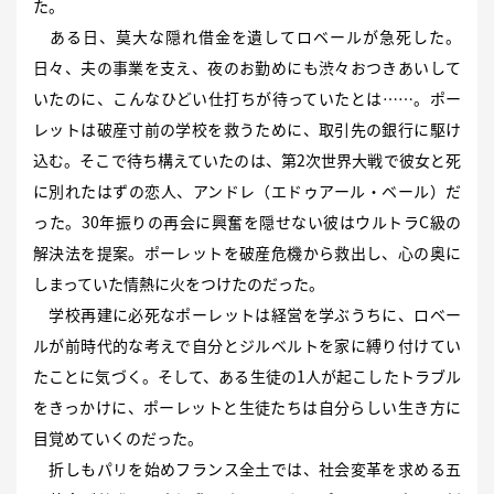
た。
ある日、莫大な隠れ借金を遺してロベールが急死した。
日々、夫の事業を支え、夜のお勤めにも渋々おつきあいして
いたのに、こんなひどい仕打ちが待っていたとは……。ポー
レットは破産寸前の学校を救うために、取引先の銀行に駆け
込む。そこで待ち構えていたのは、第2次世界大戦で彼女と死
に別れたはずの恋人、アンドレ（エドゥアール・ベール）だ
った。30年振りの再会に興奮を隠せない彼はウルトラC級の
解決法を提案。ポーレットを破産危機から救出し、心の奥に
しまっていた情熱に火をつけたのだった。
学校再建に必死なポーレットは経営を学ぶうちに、ロベー
ルが前時代的な考えで自分とジルベルトを家に縛り付けてい
たことに気づく。そして、ある生徒の1人が起こしたトラブル
をきっかけに、ポーレットと生徒たちは自分らしい生き方に
目覚めていくのだった。
折しもパリを始めフランス全土では、社会変革を求める五