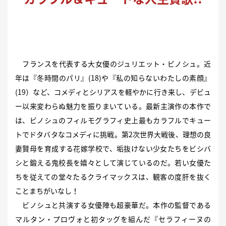
フランスを代表する大女優のジュリエット・ビノシュ。近
年は『冬時間のパリ』(18)や『私の知らないわたしの素顔』
(19）など、コメディとシリアスを軽やかに行き来し、デビュ
ー以来変わらぬ魅力を振りまいている。最新主演作の本作で
は、ビノシュのフィルモグラフィ史上最もカラフルでキュー
トでドタバタなコメディに挑戦。第2次世界大戦後、理想の良
妻賢母を育成する花嫁学校で、垢抜けない少女たちをビシバ
シと鍛える鬼校長を嬉々として演じているのだ。若い女優た
ちを従えての堂々たるクライマックスは、観客の度肝を抜く
ことまちがいなし！
ビノシュと共演する女優陣も超豪華だ。本作の監督である
マルタン・プロヴォと初タッグを組んだ『セラフィーヌの