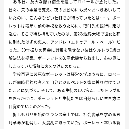
ある日、莫大な隠れ借金を遺してロベールが急死した。
日々、夫の事業を支え、夜のお勤めにも渋々おつきあいして
いたのに、こんなひどい仕打ちが待っていたとは……。ポー
レットは破産寸前の学校を救うために、取引先の銀行に駆け
込む。そこで待ち構えていたのは、第2次世界大戦で彼女と死
に別れたはずの恋人、アンドレ（エドゥアール・ベール）だ
った。30年振りの再会に興奮を隠せない彼はウルトラC級の
解決法を提案。ポーレットを破産危機から救出し、心の奥に
しまっていた情熱に火をつけたのだった。
学校再建に必死なポーレットは経営を学ぶうちに、ロベー
ルが前時代的な考えで自分とジルベルトを家に縛り付けてい
たことに気づく。そして、ある生徒の1人が起こしたトラブル
をきっかけに、ポーレットと生徒たちは自分らしい生き方に
目覚めていくのだった。
折しもパリを始めフランス全土では、社会変革を求める五
月革命が勃発し、大混乱に陥っていた。ポーレット率いる新