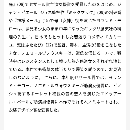
庭』(08)でセザール賞主演女優賞を受賞したのをはじめ、ジ
ャン・ピエール=ジュネ監督作『ミックマック』(09)の料理番
や『神様メール』(15)で母（女神）役を演じたヨランド・モ
ローは、夢見る少女のまま中年になったギックリ腰気味の料
理の先生に。日本でもヒットした若返りコメディ『カミー
ユ、恋はふたたび』(12)で監督、脚本、主演の3役をこなした
才女、ノエミ・ルヴォウスキーは、迷信を信じる一方で、戦
時中はレジスタンスとして戦った熱き修道女をそれぞれ演じ
ている。本作でも衝撃の体当たりで爆笑を誘うので、お見逃
しのないように。 さらに、本年度セザール賞では、ヨラン
ド・モロー、ノエミ・ルヴォウスキーが助演女優賞に、ビノ
シュ扮するポーレット校長の昔の恋人を演じたエドゥアー
ル・ベールが助演男優賞に本作でそれぞれノミネートされ、
衣装デザイン賞を受賞した。