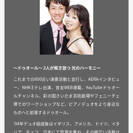
～ドゥオール～ 2人が解き放つ 光のハーモニー
これまでの800近い演奏活動と並行し、AERAインタビュ
ー、NHK Eテレ出演、音友WEB連載、YouTubeドゥオー
ルチャンネル、彩の国さいたま芸術劇場やフェニーチェ
堺でのワークショップなど、ピアノデュオをより身近な
ものへと前進するドゥオール。
’04年デュオ結成後はイギリス、アメリカ、ドイツ、イタ
リア、チェコ、日本にて受賞を重ね、その幅広い活動は