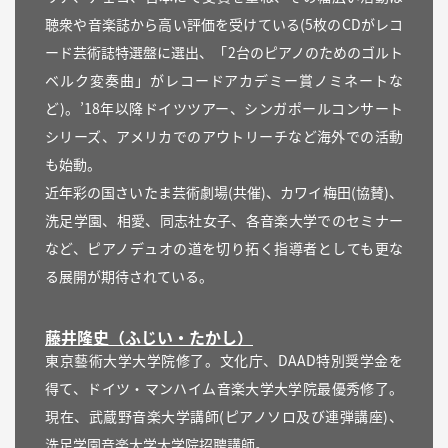
聴衆や音楽誌から高い評価を受けている(5枚のCDがレコ
ード芸術誌特選盤に選出、「2台のピアノのためのゴルト
ベルク変奏曲」がレコードアカデミー賞ノミネートな
ど)。’18年以降ドイツツアー、シンガポールコンサート
シリーズ、アメリカでのアウトリーチなど海外での活動
も始動。
近年彩の国さいたま芸術劇場(共催)、カワイ梅田(協賛)、
洗足学園、相愛、同志社女子、各音楽大学でのセミナー
など、ピアノデュオの道を切り拓く指導者としても更な
る展開が期待されている。
藤井隆史（ふじい・たかし）
東京藝術大学大学院修了。文化庁、DAAD特別奨学金を
得て、ドイツ・マンハイム音楽大学大学院最優秀修了。
現在、武蔵野音楽大学講師(ピアノソロ及び連弾講座)、
洗足学園音楽大学大学院招聘講師。