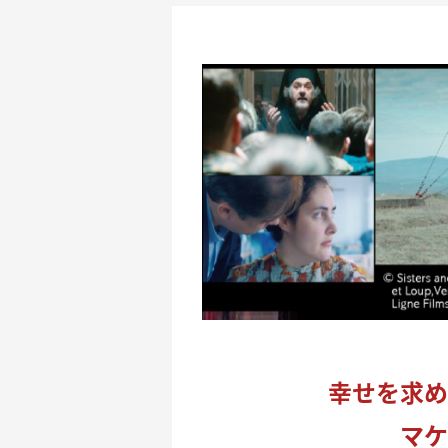
幸せを求め
マケ