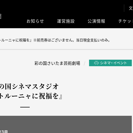
文
お知らせ
運営施設
公演情報
チケッ
このサイト内
トルーニャに祝福を』※前売券はございません。当日現金支払いのみ。
彩の国さいたま芸術劇場
の国シネマスタジオ
トルーニャに祝福を』
年3月