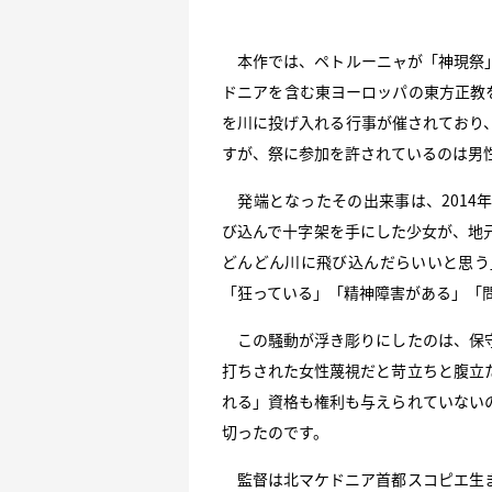
本作では、ペトルーニャが「神現祭」
ドニアを含む東ヨーロッパの東方正教
を川に投げ入れる行事が催されており
すが、祭に参加を許されているのは男
発端となったその出来事は、2014
び込んで十字架を手にした少女が、地
どんどん川に飛び込んだらいいと思う
「狂っている」「精神障害がある」「
この騒動が浮き彫りにしたのは、保守
打ちされた女性蔑視だと苛立ちと腹立
れる」資格も権利も与えられていない
切ったのです。
監督は北マケドニア首都スコピエ生ま