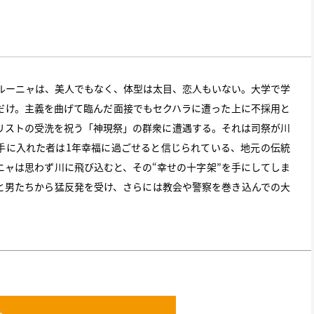
トルーニャは、美人でもなく、体型は太目、恋人もいない。大学で学
だけ。主義を曲げて臨んだ面接でもセクハラに遭った上に不採用と
リストの受洗を祝う「神現祭」の群衆に遭遇する。それは司祭が川
手に入れた者は1年幸福に過ごせると信じられている、地元の伝統
ニャは思わず川に飛び込むと、その“幸せの十字架”を手にしてしま
と男たちから猛反発を受け、さらには教会や警察を巻き込んでの大