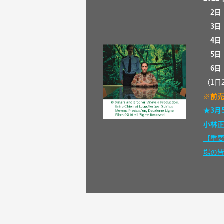
2
日
3
日
4
日
5日
6日
（1日
※前
★3月
小林正
【重
場の