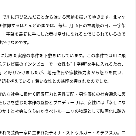
で川に飛び込んだことから始まる騒動を描いてゆきます。北マケ
を信仰するほとんどの国では、毎年1月19日の神現祭の日、十字架
、十字架を最初に手にした者は幸せになれると信じられているので
性だけなのです。
年に起きた実際の事件を下敷きにしています。この事件では川に飛
元テレビ局のインタビューで「女性も”十字架”を手に入れるため、
」と呼びかけましたが、地元住民や宗教権力者から怒りを買い、
問題を抱えている」若い女性との烙印を押されたのでした。
的な社会に根付く同調圧力と男性支配・男性優位の社会通念に裏
たしさを感じた本作の監督とプロデューサは、女性には「幸せにな
のか！と社会に立ち向かうペトルーニャの物語として映画化に踏み
れで芸術一家に生まれたテオナ・ストゥルガー・ミテフスカ。ニ