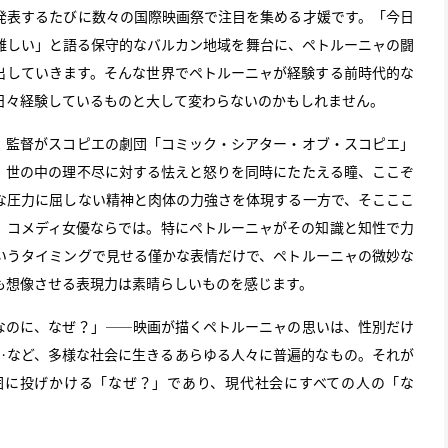
発表するたびに数々の国際映画祭で注目を集める才媛です。「今日
難しい」と語る保守的なバルカン地域を舞台に、ペトルーニャの闘
出していきます。そんな世界でペトルーニャが経験する前時代的な
日々経験しているものと大して変わらないのかもしれません。
監督がスコピエの劇団「コミック・シアター・オブ・スコピエ」
。世の中の理不尽に対する怯えと怒りを同時にたたえる瞳、ここぞ
な圧力に屈しない精神と肉体の力強さを体現する一方で、そこここ
、コメディ女優ならでは。特にペトルーニャがその知識と知性で力
いうタイミングで見せる僅かな表情だけで、ペトルーニャの微妙な
も想像させる表現力は素晴らしいものを感じます。
なのに、なぜ？」――映画が描くペトルーニャの思いは、性別だけ
…など、多様な社会に生きるあらゆる人々に普遍的なもの。それが
囲に投げかける「なぜ？」であり、現代社会にすべての人の「な
。