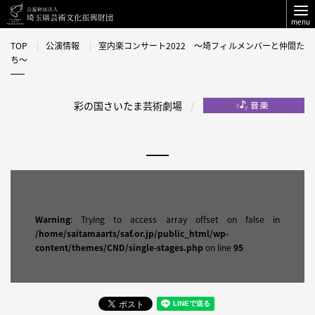
menu
TOP
公演情報
室内楽コンサート2022 〜埼フィルメンバーと仲間た
ち〜
彩の国さいたま芸術劇場
Warning
: Trying to access array offset on false in
/home/saitamaarts/saf.or.jp/public_html/wp-
content/themes/CND/single-stages.php
on line
95