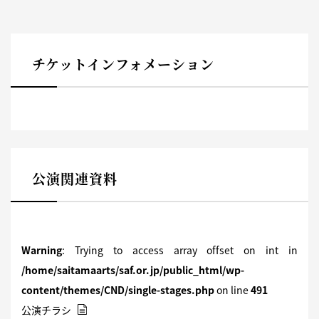
チケットインフォメーション
公演関連資料
Warning
: Trying to access array offset on int in
/home/saitamaarts/saf.or.jp/public_html/wp-
content/themes/CND/single-stages.php
on line
491
公演チラシ