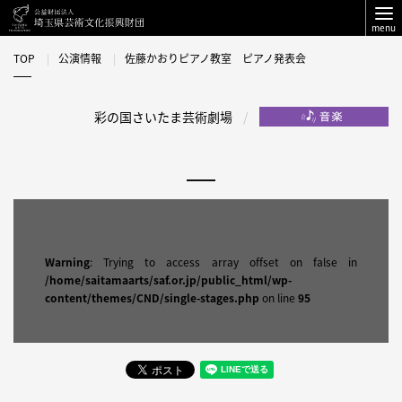
menu
TOP
公演情報
佐藤かおりピアノ教室 ピアノ発表会
彩の国さいたま芸術劇場
Warning
: Trying to access array offset on false in
/home/saitamaarts/saf.or.jp/public_html/wp-
content/themes/CND/single-stages.php
on line
95