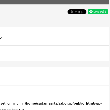
ン
ffset on int in
/home/saitamaarts/saf.or.jp/public_html/wp-