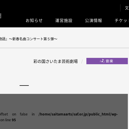
文
お知らせ
運営施設
公演情報
チケッ
このサイト内
ン物語』～新春名曲コンサート第５弾～
彩の国さいたま芸術劇場
offset on false in
/home/saitamaarts/saf.or.jp/public_html/wp-
on line
95