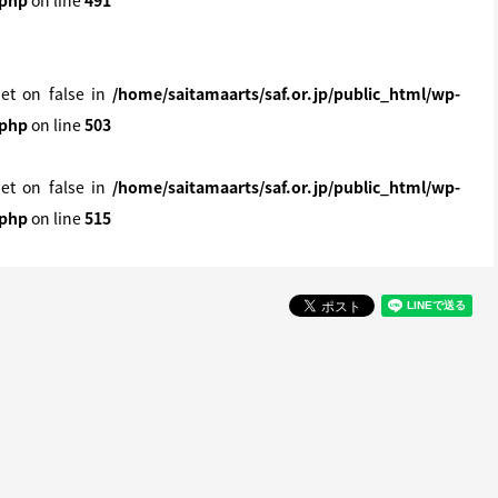
.php
on line
491
set on false in
/home/saitamaarts/saf.or.jp/public_html/wp-
.php
on line
503
set on false in
/home/saitamaarts/saf.or.jp/public_html/wp-
.php
on line
515