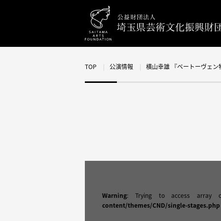
TOP
公演情報
横山幸雄 『ベートーヴェ
Warning
: Trying to access array 
content/themes/CND/single-stages.php