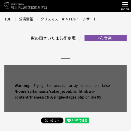
menu
TOP
公演情報
クリスマス・キャロル・コンサート
彩の国さいたま芸術劇場
Warning
: Trying to access array offset on false in
/home/saitamaarts/saf.or.jp/public_html/wp-
content/themes/CND/single-stages.php
on line
95