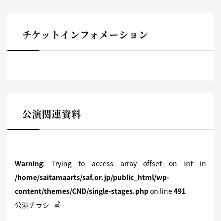
チケットインフォメーション
公演関連資料
Warning
: Trying to access array offset on int in
/home/saitamaarts/saf.or.jp/public_html/wp-
content/themes/CND/single-stages.php
on line
491
公演チラシ