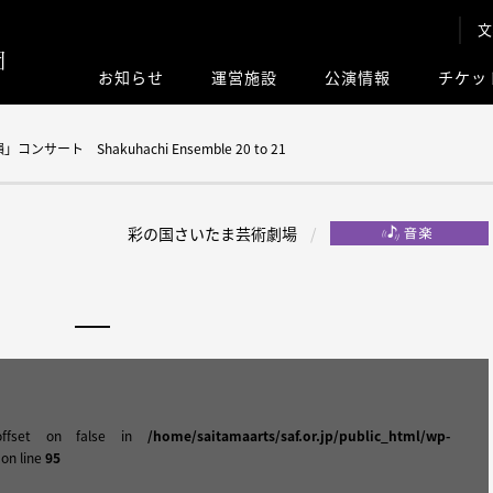
文
お知らせ
運営施設
公演情報
チケッ
このサイト内
ート Shakuhachi Ensemble 20 to 21
彩の国さいたま芸術劇場
offset on false in
/home/saitamaarts/saf.or.jp/public_html/wp-
on line
95