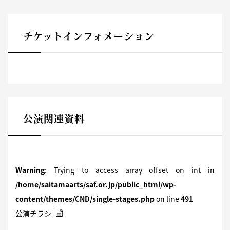
チケットインフォメーション
公演関連資料
Warning
: Trying to access array offset on int in
/home/saitamaarts/saf.or.jp/public_html/wp-
content/themes/CND/single-stages.php
on line
491
公演チラシ