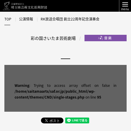
menu
TOP
公演情報
RK放送合唱団 創立22周年記念演奏会
彩の国さいたま芸術劇場
Warning
: Trying to access array offset on false in
/home/saitamaarts/saf.or.jp/public_html/wp-
content/themes/CND/single-stages.php
on line
95