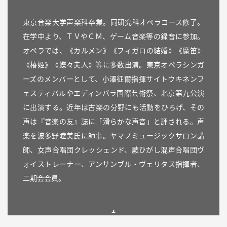
東京音楽大学声楽科卒業。同研究科オペラコース修了。
在学中より、ＴＶやＣＭ、ゲーム音楽等の録音に参加。
オペラでは、《カルメン》《フィガロの結婚》《魔笛》
《椿姫》《蝶々夫人》等に多数出演。東京オペラシンガ
ーズのメンバーとして、小澤征爾指揮サイトウキネンフ
ェスティバルやエディンバラ国際芸術祭、北京第九公演
に出演する。近年は古楽の分野にも活動をひろげ、その
声は『音楽の友』誌に「滑らかな声音」と評される。声
楽を波多野睦美氏に師事。ヤマノミュージックサロン講
師、女声合唱団クレッシェンド、蕨ひがし混声合唱団ヴ
ォイストレーナー、アンサンブル・ヴェリタス指揮者、
二期会会員。
.