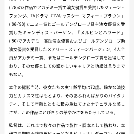
(’78)の2作品でアカデミー賞主演女優賞を受賞したジェーン・
フォンダ、TVドラマ『TVキャスター マフィー・ブラウン』
(’88-’98)でエミー賞とゴールデングローブ賞主演女優賞を受
賞したキャンディス・バーゲン、『メルビンとハワード』
(’80)でアカデミー賞助演女優賞およびゴールデングローブ助
演女優賞を受賞したメアリー・スティーンバージェン。4人全
員がアカデミー賞、またはゴールデングローブ賞を獲得して
おり、その女優としての輝かしいキャリアと功績は言うまで
もない。
本作の撮影当時、彼女たちの実年齢平均は72歳。確かな演技
力とカリスマ性はもとより、そのあふれんばかりのバイタリ
ティ、そして年齢とともに積み重ねてきたナチュラルな美し
さが、この作品にとびきりの華やかさをもたらしている。
監督は、これまで数々の作品で製作・脚本として携わり、本
作で長期映画監督デビューとなるビル・ホルダーマン。43歳