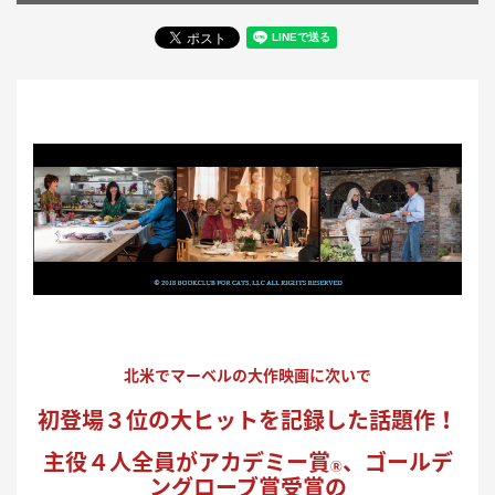
北米でマーベルの大作映画に次いで
初登場３位の大ヒットを記録した話題作！
主役４人全員がアカデミー賞
、ゴールデ
Ⓡ
ングローブ賞受賞の