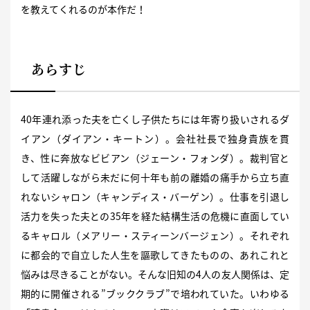
を教えてくれるのが本作だ！
あらすじ
40年連れ添った夫を亡くし子供たちには年寄り扱いされるダ
イアン（ダイアン・キートン）。会社社長で独身貴族を貫
き、性に奔放なビビアン（ジェーン・フォンダ）。裁判官と
して活躍しながら未だに何十年も前の離婚の痛手から立ち直
れないシャロン（キャンディス・バーゲン）。仕事を引退し
活力を失った夫との35年を経た結構生活の危機に直面してい
るキャロル（メアリー・スティーンバージェン）。それぞれ
に都会的で自立した人生を謳歌してきたものの、あれこれと
悩みは尽きることがない。そんな旧知の4人の友人関係は、定
期的に開催される”ブッククラブ”で培われていた。いわゆる