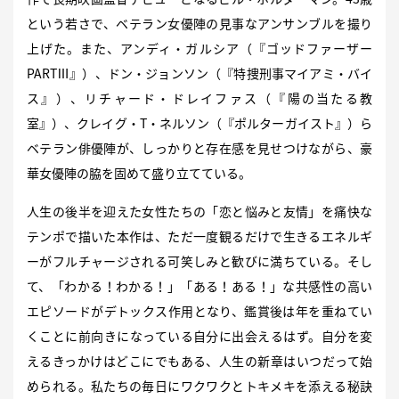
という若さで、ベテラン女優陣の見事なアンサンブルを撮り
上げた。また、アンディ・ガルシア（『ゴッドファーザー
PARTⅢ』）、ドン・ジョンソン（『特捜刑事マイアミ・バイ
ス』）、リチャード・ドレイファス（『陽の当たる教
室』）、クレイグ・T・ネルソン（『ポルターガイスト』）ら
ベテラン俳優陣が、しっかりと存在感を見せつけながら、豪
華女優陣の脇を固めて盛り立てている。
人生の後半を迎えた女性たちの「恋と悩みと友情」を痛快な
テンポで描いた本作は、ただ一度観るだけで生きるエネルギ
ーがフルチャージされる可笑しみと歓びに満ちている。そし
て、「わかる！わかる！」「ある！ある！」な共感性の高い
エピソードがデトックス作用となり、鑑賞後は年を重ねてい
くことに前向きになっている自分に出会えるはず。自分を変
えるきっかけはどこにでもある、人生の新章はいつだって始
められる。私たちの毎日にワクワクとトキメキを添える秘訣