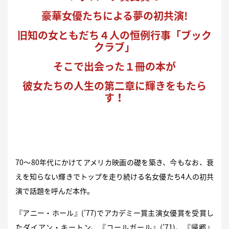
豪華女優たちによる夢の初共演!
旧知の女ともだち４人の恒例行事「ブック
クラブ」
そこで出会った１冊の本が
彼女たちの人生の第二章に輝きをもたら
す！
70～80年代にかけてアメリカ映画の礎を築き、今もなお、衰
えを知らない輝きでトップを走り続ける名女優たち4人の初共
演で話題を呼んだ本作。
『アニー・ホール』(’77)でアカデミー賞主演女優賞を受賞し
たダイアン・キートン、『コールガール』(’71)、『帰郷』