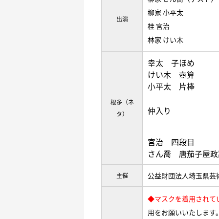
柳家 小平太
出演
桂 宮治
林家 けい木
幸太 子ほめ
けい木 壺算
小平太 片棒
根多（ネ
仲入り
タ）
宮治 四段目
さん喬 唐茄子屋政
公益財団法人埼玉県芸
主催
◆マスクを着用されて
用をお願いいたします