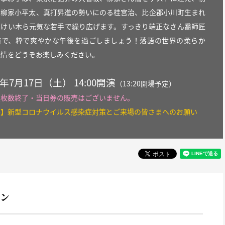
の柳家小平太、真打昇進の勢いにのる桂宮治、比企郡小川町生まれ
家けい木ら元気な若手で繰り広げます。すっきり端正なさん喬師匠
演で、粋で爽やかな午後を過ごしましょう！落語の世界の柔らか
風情をどうぞお楽しみください。
1年7月17日（土） 14:00開演
（13:20開場予定）
定枚数終了・当日券の販売はございません。
要】新型コロナウイルス感染症対策とご来場の皆さまへのお願い
ョン