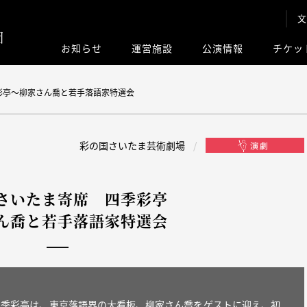
文
お知らせ
運営施設
公演情報
チケッ
このサイト内
彩亭〜柳家さん喬と若手落語家特選会
彩の国さいたま芸術劇場
さいたま寄席 四季彩亭
ん喬と若手落語家特選会
四季彩亭は、東京落語界の大看板、柳家さん喬をゲストに迎え、初