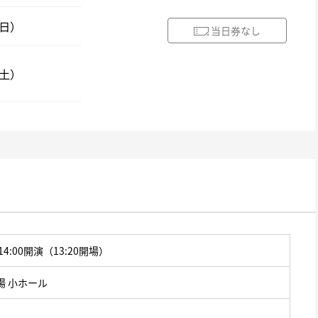
（日）
当日券なし
（土）
14:00開演（13:20開場）
場 小ホール