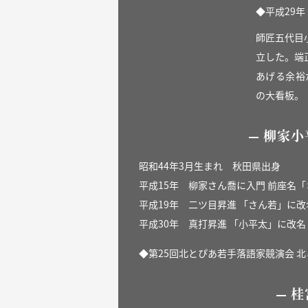
◆平成29
師匠五代目
立した。端
あげる余裕
の大看板。
柳家小
昭和44年3月生まれ 秋田県出身
平成15年 柳家さん喬に入門 前座名
平成19年 二ツ目昇進 「さん若」に改
平成30年 真打昇進 「小平太」に改名
◆第25回北とぴあ若手落語家競演会 
桂