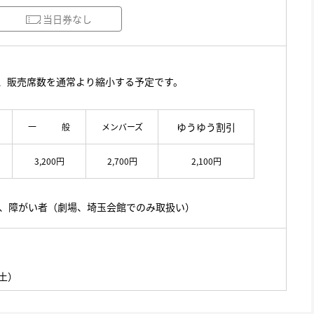
当日券なし
、販売席数を通常より縮小する予定です。
ゆうゆう割引
一 般
メンバーズ
3,200円
2,700円
2,100円
上、障がい者（劇場、埼玉会館でのみ取扱い）
（土）