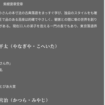
年 紫綬褒章受章
小さんの本寸法の古典落語をまっすぐ学び、独自のスタイルをも確
正で品のある高座は的確でやさしく、観客との間に噺の世界を創り
がある。現在11人の弟子を抱える一門の長でもあり、東京落語界
平太（やなぎや・こへいた）
「さん作」
名
北とぴあ大賞
宮治（かつら・みやじ）