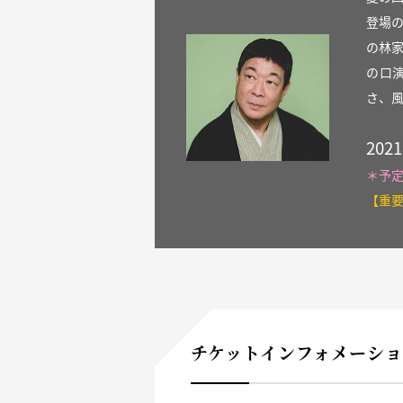
登場
の林
の口
さ、
202
＊予
【重
チケットインフォメーシ