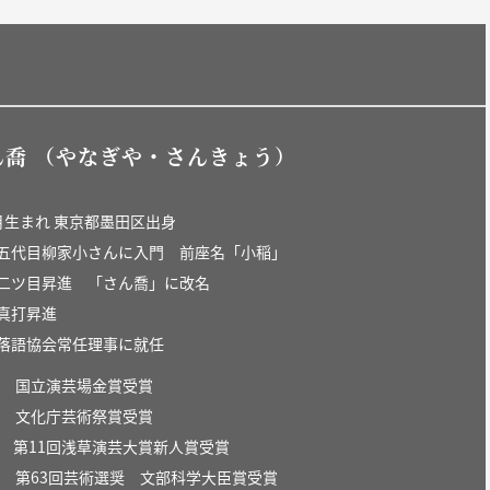
ん喬 （やなぎや・さんきょう）
月生まれ 東京都墨田区出身
：五代目柳家小さんに入門 前座名「小稲」
：二ツ目昇進 「さん喬」に改名
：真打昇進
：落語協会常任理事に就任
年 国立演芸場金賞受賞
年 文化庁芸術祭賞受賞
 第11回浅草演芸大賞新人賞受賞
年 第63回芸術選奨 文部科学大臣賞受賞