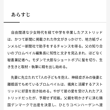
あらすじ
自由闊達な少女時代を経て中学を卒業したアストリッド
は、かつて新聞に掲載された作文がきっかけで、地方紙ヴィ
ンメルビー新聞社で助手をするチャンスを得る。父の知り合
いのブロムベイル編集長に知性と文才を見込まれ、ほどなく
秘書兼記者へ。モダンで大胆なショートボブに髪を切り、生
き生きと取材・執筆に精を出し始める。
先妻に先立たれて7人の子どもを抱え、神経症ぎみの後妻と
離婚話でもめているブロムベイルは、颯爽と活躍するアスト
リッドに好意を抱き始める。やがて彼の愛を受け入れたアス
トリッドだったが、予期せず妊娠。父親を明かさずに済む隣
国デンマークで出産を決意し、ひとりコペンハーゲンへ渡