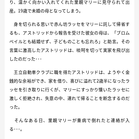
り、温かく向かい入れてくれた里親マリーに見守られて出
産。19歳で未婚の母となってしまう。
身を切られる思いで赤ん坊ラッセをマリーに託して帰省す
るも、アストリッドから報告を受けた彼女の母は、「ブロム
ベイルとも結婚せず、子どものことも忘れろ」と助言。その
言葉に激高したアストリッドは、啖呵を切って実家を飛び出
したのだった･･･
王立自動車クラブに職を得たアストリッドは、ようやく金
銭的な余裕ができ、家を借り、喜びに溢れて2歳半になったラ
ッセを引き取りに行くが、マリーにすっかり懐いたラッセに
激しく拒絶され、失意の中、連れて帰ることを断念するのだ
った。
そんなある日、里親マリーが重病で倒れたと連絡が入
る･･･。