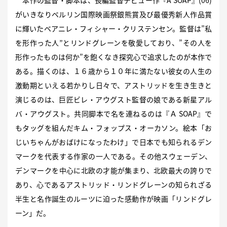
がいきなりベルリン国際映画祭銀熊賞及び最優秀新人作品賞
に輝いたベアニレ・フィシャー・クリステンセン。監督は”私
を形作った人”とリンドグレーンを敬愛しており、”その人を
形作ったものは何か”を飽くなき探究心で追求したのが本作で
ある。描くのは、１６歳から１０年に満たない彼女の人生の
激動期といえる若かりし日々で、アストリッドを生き生きと
演じるのは、巨匠ビレ・アウグスト監督の娘である新星アル
バ・アウグスト。共同脚本で名を連ねるのは『Ａ SOAP』で
もタッグを組んだキム・フォップス・オーカソン。絵本「お
じいちゃんがおばけになったわけ」で日本でも知られるデン
マークを代表する作家の一人である。その他スウェーデン、
デンマークを中心に北欧の才能が集まり、北欧最大の誇りで
あり、心であるアストリッド・リンドグレーンの知られざる
半生と名作誕生のルーツに迫った感動作が映画「リンドグレ
ーン」だ。