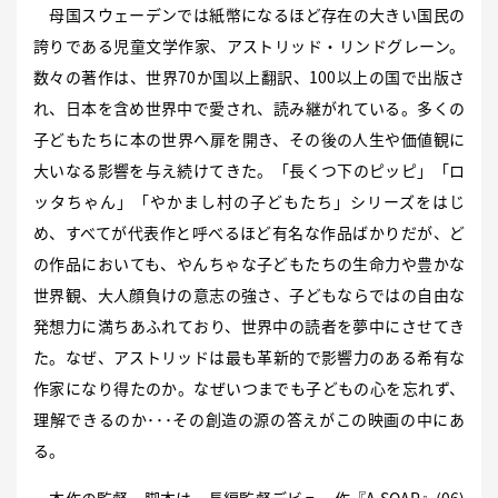
母国スウェーデンでは紙幣になるほど存在の大きい国民の
誇りである児童文学作家、アストリッド・リンドグレーン。
数々の著作は、世界70か国以上翻訳、100以上の国で出版さ
れ、日本を含め世界中で愛され、読み継がれている。多くの
子どもたちに本の世界へ扉を開き、その後の人生や価値観に
大いなる影響を与え続けてきた。「長くつ下のピッピ」「ロ
ッタちゃん」「やかまし村の子どもたち」シリーズをはじ
め、すべてが代表作と呼べるほど有名な作品ばかりだが、ど
の作品においても、やんちゃな子どもたちの生命力や豊かな
世界観、大人顔負けの意志の強さ、子どもならではの自由な
発想力に満ちあふれており、世界中の読者を夢中にさせてき
た。なぜ、アストリッドは最も革新的で影響力のある希有な
作家になり得たのか。なぜいつまでも子どもの心を忘れず、
理解できるのか･･･その創造の源の答えがこの映画の中にあ
る。
本作の監督・脚本は、長編監督デビュー作『A SOAP』(06)