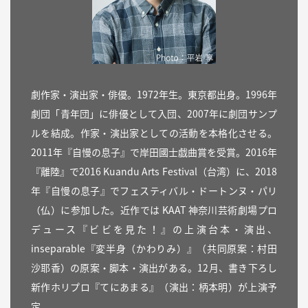
劇作家・演出家・俳優。1972年生。東京都出身。1996年
劇団「青年団」に俳優として入団、2007年に劇団サンプ
ルを結成。作家・演出家としての活動を本格化させる。
2011年『自慢の息子』で岸田國士戯曲賞を受賞。2016年
『離陸』で2016 Kuandu Arts Festival（台湾）に、2018
年『自慢の息子』でフェスティバル・ドートンヌ・パリ
（仏）に参加した。近作では KAAT 神奈川芸術劇場プロ
デュース『ビビを見た！』の上演台本・演出、
inseparable『変半身（かわりみ）』（共同原案：村田
沙耶香）の原案・脚本・演出がある。12月、書き下ろし
新作ホリプロ『てにあまる』（演出：柄本明）が上演予
定。