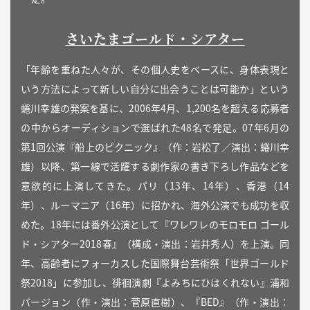
さいたまゴールド・シアター
「年齢を重ねた人々が、その個人史をベースに、身体表現と
いう方法によって新しい自分に出会うことは可能か」という
蜷川幸雄の発案を基に、2006年4月、1,200名を超える応募者
の中からオーディションで選ばれた48名で発足。07年6月の
第1回公演『船上のピクニック』（作：岩松了／演出：蜷川幸
雄）以降、第一線で活躍する劇作家の書き下ろし作品などを
意欲的に上演してきた。パリ（13年、14年）、香港（14
年）、ルーマニア（16年）に招かれ、海外公演でも成功を収
めた。18年には番外公演として『ワレワレのモロモロ ゴール
ド・シアター2018春』（構成・演出：岩井秀人）を上演。同
年、高齢者にフォーカスした国際舞台芸術祭「世界ゴールド
祭2018」に参加し、徘徊演劇『よみちにひはくれない』浦和
バージョン（作・演出：菅原直樹）、『BED』（作・演出：