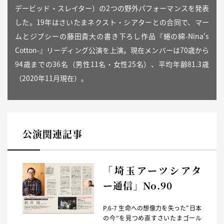
デービッド・スレイター）の2つの野外パフォーマンスを発表
した。19年はさいたまネクスト・シアターとの合同で、マー
ムとジプシーの藤田貴大の書き下ろし作品『蜷の綿-Nina’s
Cotton-』リーディング公演を上演。現在メンバーは70歳から
94歳までの36名（男性11名・女性25名）、平均年齢81.3歳
（2020年11月現在）。
公演関連記事
「埼玉アーツシアタ
ー通信」No.90
P.6-7 生命への想像力を失った“日本
の今”を見つめ直すさいたまゴール