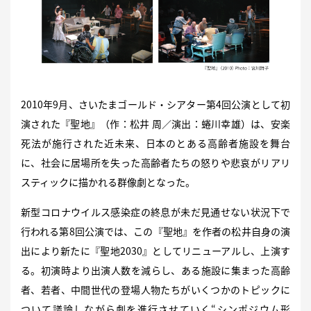
2010年9月、さいたまゴールド・シアター第4回公演として初
演された『聖地』（作：松井 周／演出：蜷川幸雄）は、安楽
死法が施行された近未来、日本のとある高齢者施設を舞台
に、社会に居場所を失った高齢者たちの怒りや悲哀がリアリ
スティックに描かれる群像劇となった。
新型コロナウイルス感染症の終息が未だ見通せない状況下で
行われる第8回公演では、この『聖地』を作者の松井自身の演
出により新たに『聖地2030』としてリニューアルし、上演す
る。初演時より出演人数を減らし、ある施設に集まった高齢
者、若者、中間世代の登場人物たちがいくつかのトピックに
ついて議論しながら劇を進行させていく“シンポジウム形