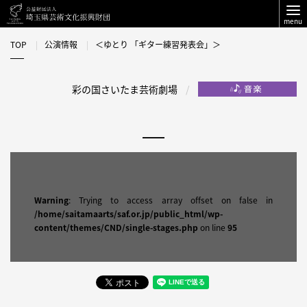
menu
TOP
公演情報
＜ゆとり 「ギター練習発表会」＞
彩の国さいたま芸術劇場
Warning
: Trying to access array offset on false in
/home/saitamaarts/saf.or.jp/public_html/wp-
content/themes/CND/single-stages.php
on line
95