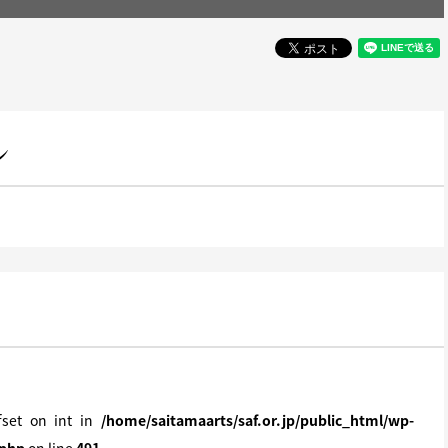
ン
ffset on int in
/home/saitamaarts/saf.or.jp/public_html/wp-