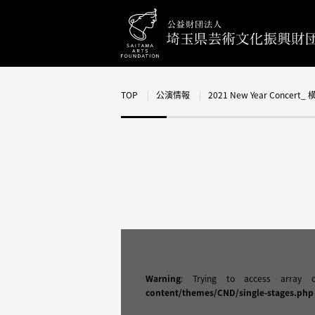
TOP
公演情報
2021 New Year Conce
Warning
: Trying to access array 
content/themes/CND/single-stages.php