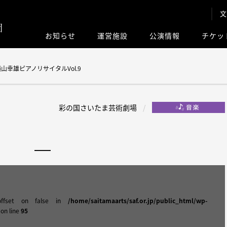
文
お知らせ
運営施設
公演情報
チケッ
このサイト内
rt_ 横山幸雄ピアノリサイタルVol.9
彩の国さいたま芸術劇場
offset on false in
/home/saitamaarts/saf.or.jp/public_html/wp-
on line
95