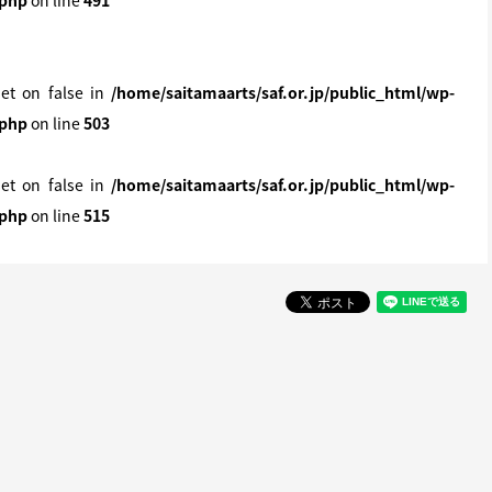
.php
on line
491
set on false in
/home/saitamaarts/saf.or.jp/public_html/wp-
.php
on line
503
set on false in
/home/saitamaarts/saf.or.jp/public_html/wp-
.php
on line
515