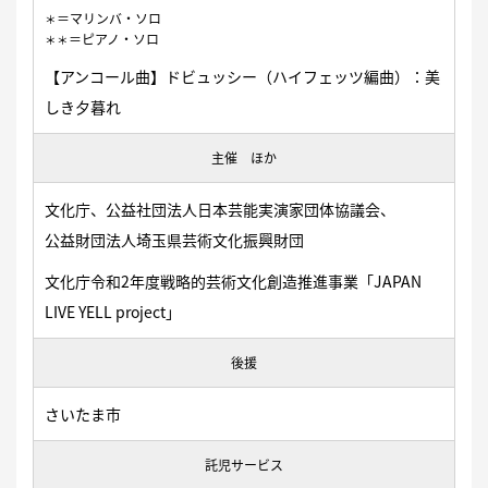
＝マリンバ・ソロ
＊
＝ピアノ・ソロ
＊＊
【アンコール曲】ドビュッシー（ハイフェッツ編曲）：美
しき夕暮れ
主催 ほか
文化庁、公益社団法人日本芸能実演家団体協議会、
公益財団法人埼玉県芸術文化振興財団
文化庁令和2年度戦略的芸術文化創造推進事業「JAPAN
LIVE YELL project」
後援
さいたま市
託児サービス