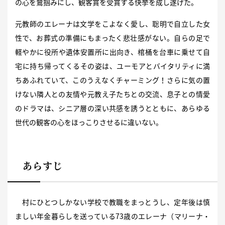
の心を鷲掴みにし、観客賞を受賞する快挙を成し遂げた。
元教師のエレーナは文学をこよなく愛し、聡明で自立した女
性で、お葬式の準備にもまったく悲壮感がない。自らの足で
軽やかに役所や遺体安置所に出向き、棺桶を台車に乗せて自
宅に持ち帰ってくるその姿は、ユーモアとバイタリティに満
ちあふれていて、このうえなくチャーミング！さらに気の置
けない隣人との友情や元教え子たちとの交流、息子との情愛
のドラマは、シニア層の深い共感を誘うとともに、あらゆる
世代の観客の心をほっこりさせるに違いない。
あらすじ
村にひとつしかない学校で教職をまっとうし、定年後は慎
ましい年金暮らしを送っている73歳のエレーナ（マリーナ・