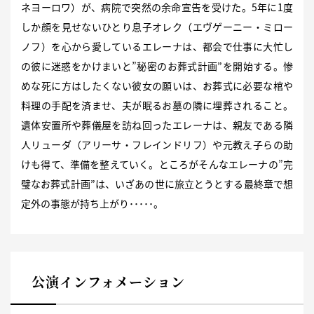
ネヨーロワ）が、病院で突然の余命宣告を受けた。5年に1度
しか顔を見せないひとり息子オレク（エヴゲーニー・ミロー
ノフ）を心から愛しているエレーナは、都会で仕事に大忙し
の彼に迷惑をかけまいと”秘密のお葬式計画”を開始する。惨
めな死に方はしたくない彼女の願いは、お葬式に必要な棺や
料理の手配を済ませ、夫が眠るお墓の隣に埋葬されること。
遺体安置所や葬儀屋を訪ね回ったエレーナは、親友である隣
人リューダ（アリーサ・フレインドリフ）や元教え子らの助
けも得て、準備を整えていく。ところがそんなエレーナの”完
璧なお葬式計画”は、いざあの世に旅立とうとする最終章で想
定外の事態が持ち上がり･････。
公演インフォメーション