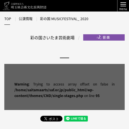
menu
TOP
公演情報
彩の国 MUSICFESTIVAL_ 2020
彩の国さいたま芸術劇場
Warning
: Trying to access array offset on false in
/home/saitamaarts/saf.or.jp/public_html/wp-
content/themes/CND/single-stages.php
on line
95