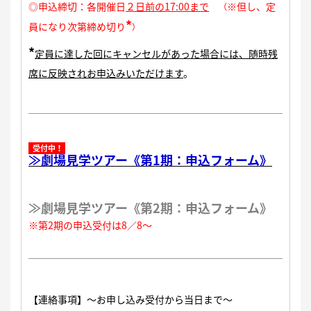
◎申込締切：
各開催日
２日前の17:00まで
※但し、定
（
*
員になり次第締め切り
）
*
定員に達した回にキャンセルがあった場合には、随時残
席に反映されお申込みいただけます
。
受付中！
≫劇場見学ツアー《第1期：申込フォーム》
≫劇場見学ツアー《第2期：申込フォーム》
※第2期の申込受付は8／8〜
【連絡事項】〜お申し込み受付から当日まで〜