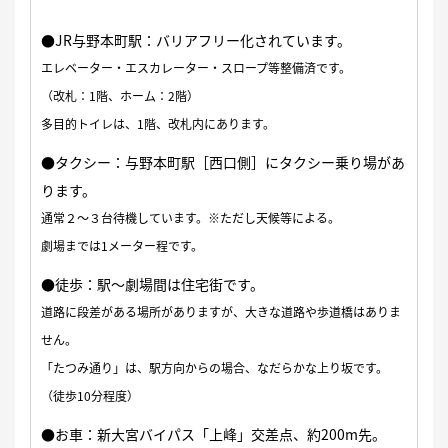
●JR与野本町駅：バリアフリー化されています。
エレベーター・エスカレーター・スロープ等整備済です。
（改札：1階、ホーム：2階）
多目的トイレは、1階、改札内にあります。
●タクシー：与野本町駅［西口側］にタクシー乗り場があ
ります。
通常２〜３台待機しています。※ただし天候等による。
劇場までは1メーター程です。
●徒歩：駅〜劇場間は住宅街です。
道路に段差がある場所がありますが、大きな道路や歩道橋はありま
せん。
「たつみ通り」は、駅方向からの場合、なだらかな上り坂です。
（徒歩10分程度）
●お車：新大宮バイパス「上峰」交差点、約200m先。