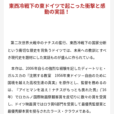
東西冷戦下の東ドイツで起こった衝撃と感
動の実話！
第二次世界大戦中のナチスの蛮行、東西冷戦下の国家分断
という痛切な歴史を背負うドイツでは、未来への教訓とすべ
き現代史を題材にした実話ものが盛んに作られている。
本作は、2006年自らの強烈な経験を記したディートリヒ・
ガルスカの『沈黙する教室 1956年東ドイツ−自由のために
国境を越えた高校生達の真実』を原作とし、監督を務めるの
は、『アイヒマンを追え！ナチスがもっとも畏れた男』(’16
年）でロカルノ国際映画祭観客賞を皮切りに数々の賞を受賞
し、ドイツ映画賞ではロラ賞6部門を受賞して最優秀監督賞と
最優秀脚本賞を授与されたラース・クラウメである。