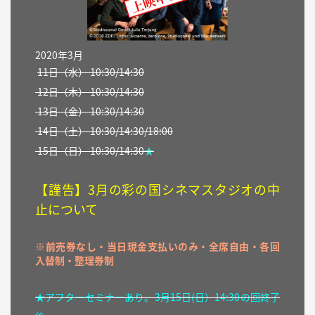
2020年3月
11
日（
水
）
10:30/14:30
12日（
木
） 10:30/14:30
13
日（金）
10:30/14:30
14
日（土）
10:30/14:30/18:00
15日（日）
10:30/14:30
★
【謹告】3月の彩の国シネマスタジオの中
止について
※前売券なし・当日現金支払いのみ・全席自由・各回
入替制・整理券制
★アフターセミナーあり。3月15日(日）14:30の回終了