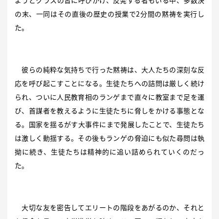
の末、一同はその直後の歴史の授業で2分間の黙祷を実行し
た。
彼らの純粋な気持ちで行った黙祷は、大人たちの深刻な反
応を呼び起こすことになる。生徒たちへの詰問は厳しく続け
られ、ついに人民教育相のランゲまで直々に教室まで足を運
び、首謀者を教えるように生徒たちに脅しをかける事態とな
る。国家を揺るがす大事件にまで発展したことで、生徒たち
は激しく動揺する。その後もランゲの脅迫にも似た尋問は執
拗に続き、生徒たちは精神的に追い詰められていくのだっ
た。
大切な友を密告してエリートの階段をあがるのか、それと