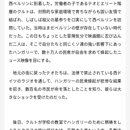
西ベルリンに到着した。労働者の子であるテオとエリート階
層のクルトは、対照的な家庭環境で育ちながらも固い友情で
結ばれ、しばしば祖父の墓参りを口実にして西ベルリンを訪
問していた。当時はまだベルリンの壁が存在していない時代
だった。この日もちょっとした冒険気分で映画館に忍び込ん
だ二人は、そこで自分たちと同じくソ連の強い影響下にあっ
たハンガリーで、数十万人の民衆が自由を求めて蜂起したニ
ュース映像を目にする。
地元の街に戻ったテオたちは、法律で禁止されている西ド
イツのラジオを通して、ハンガリーの民衆蜂起が悲惨な結果
を招き、数百名の市民が命を落としたことを知り、彼らは大
きなショックを受けたのだった。
後日、クルトが学校の教室でハンガリーのために黙祷をし
ようとクラスの皆に呼びかけ、反発する者もいる中、多数決