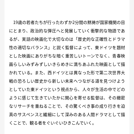
19歳の若者たちが行ったわずか2分間の黙祷が国家機関の目
にとまり、政治的な弾圧へと発展していく衝撃的な物語であ
るが、実話の映画化で大切なのは「歴史的な正確性とドラマ
性の適切なバランス」と説く監督によって、東ドイツを題材
とした映画にありがちな暗く重苦しいトーンでなく、青春映
画らしいみずみずしいきらめきに満ちあふれた映画として描
かれている。また、西ドイツとは異なった形で第二次世界大
戦の恐ろしい歴史から新しい未来へつながる道を見つけよう
としていた東ドイツという視点から、人々が生活の中でどの
ように感じて生きていたかに関心を寄せる監督は、その緻密
なリサーチを重ねることで、その驚くべき事の成り行きを迫
真のサスペンスと繊細にして深みのある人間ドラマとして描
くことで、観る者をぐいぐいひきこんでいく。