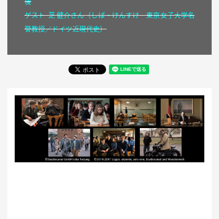
後
ゲスト 芝 健介さん（しば・けんすけ 東京女子大学名
誉教授／ドイツ近現代史）