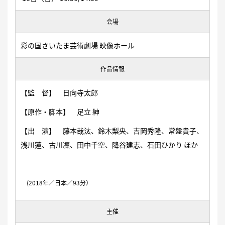
会場
彩の国さいたま芸術劇場 映像ホール
作品情報
【監 督】 日向寺太郎
【原作・脚本】 足立 紳
【出 演】 藤本哉汰、鈴木梨央、吉岡秀隆、常盤貴子、
浅川蓮、古川凜、田中千空、降谷建志、石田ひかり ほか
(2018年／日本／93分）
主催