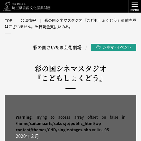
menu
TOP
公演情報
彩の国シネマスタジオ『こどもしょくどう』※前売券
はございません。当日現金支払いのみ。
彩の国さいたま芸術劇場
彩の国シネマスタジオ
『こどもしょくどう』
Warning
: Trying to access array offset on false in
/home/saitamaarts/saf.or.jp/public_html/wp-
content/themes/CND/single-stages.php
on line
95
2020年２月