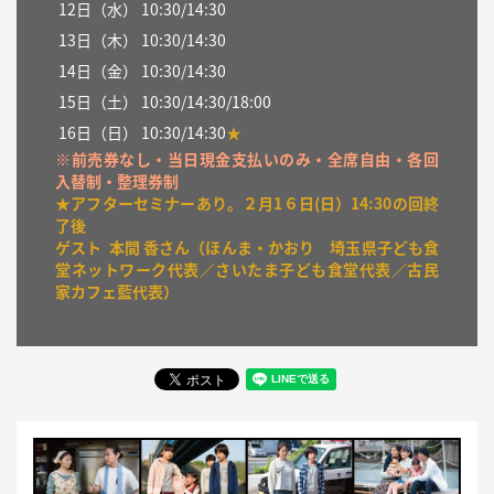
12
日（
水
）
10:30/14:30
13日（
木
） 10:30/14:30
14
日（金）
10:30/14:30
15
日（土）
10:30/14:30/18:00
16日（日）
10:30/14:30
★
※前売券なし・当日現金支払いのみ・全席自由・各回
入替制・整理券制
★アフターセミナーあり。２月1６日(日）14:30の回終
了後
ゲスト 本間 香さん（ほんま・かおり 埼玉県子ども食
堂ネットワーク代表／さいたま子ども食堂代表／古民
家カフェ藍代表）