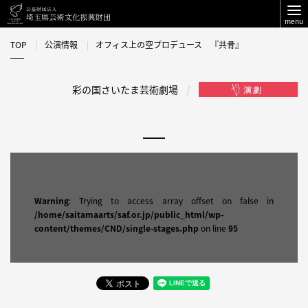
menu
TOP
公演情報
オフィス上の空プロデュース 『共骨』
彩の国さいたま芸術劇場
Warning
: Trying to access array offset on false in
/home/saitamaarts/saf.or.jp/public_html/wp-
content/themes/CND/single-stages.php
on line
95