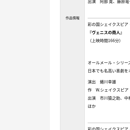
出演 阿部 寛、藤原竜
作品情報
彩の国シェイクスピア
『ヴェニスの商人』
（上映時間166分）
オールメール・シリー
日本でも名高い喜劇を
演出 蜷川幸雄
作 W.シェイクスピア
出演 市川猿之助、中
ほか
彩の国シェイクスピア