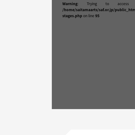
Warning
: Trying to access 
/home/saitamaarts/saf.or.jp/public_ht
stages.php
on line
95