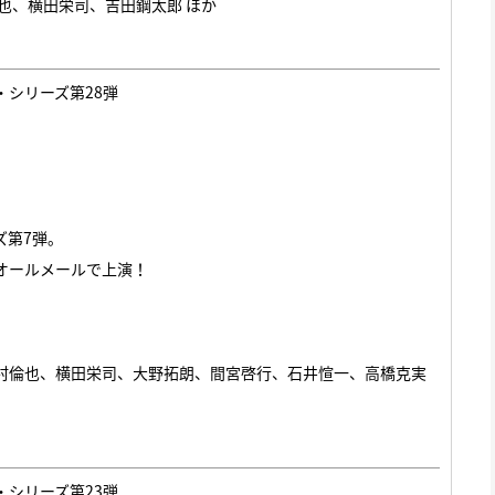
也、横田栄司、吉田鋼太郎 ほか
・シリーズ第28弾
ズ第7弾。
オールメールで上演！
村倫也、横田栄司、大野拓朗、間宮啓行、石井愃一、高橋克実
・シリーズ第23弾