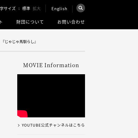
字サイズ
標準
拡大
English
×
ト
財団について
お問い合わせ
を検索
ウェブ全体を検索
』 『じゃじゃ馬馴らし』
MOVIE Information
YOUTUBE公式チャンネルはこちら