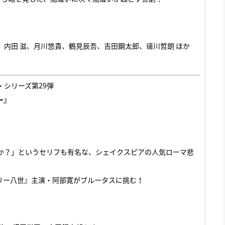
洋、内田 滋、月川悠貴、鶴見辰吾、吉田鋼太郎、瑳川哲朗 ほか
・シリーズ第29弾
ー』
か？」というセリフも有名な、シェイクスピアの人気ローマ悲
ンリー八世』主演・阿部寛がブルータスに挑む！