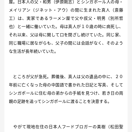
屋。日本人の父・和男（伊原剛志）とシンガポール人の母・
メイリアン（ジネット・アウ）の間に生まれた真人（斎藤
工）は、実家であるラーメン屋で父や叔父・明男（別所哲
也）と一緒に働いていた。母は真人が１０歳の時に病死し、
それ以来、父は母に関して口を閉ざし続けていた。同じ家、
同じ職場に居ながらも、父子の間には会話がなく、そのよう
な生活が長年続いていた。
ところが父が急死。葬儀後、真人は父の遺品の中に、２０
年前に亡くなった母の中国語で書かれた日記と写真、そして
シンガポールに住む母の弟からの手紙を見つけ、若き日の両
親の足跡を追ってシンガポールに渡ることを決意する。
やがて現地在住の日本人フードブロガーの美樹（松田聖