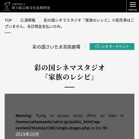
menu
TOP
公演情報
彩の国シネマスタジオ『家族のレシピ』※前売券はご
ざいません。当日現金支払いのみ。
彩の国さいたま芸術劇場
彩の国シネマスタジオ
『家族のレシピ』
Warning
: Trying to access array offset on false in
/home/saitamaarts/saf.or.jp/public_html/wp-
content/themes/CND/single-stages.php
on line
95
2019年10月