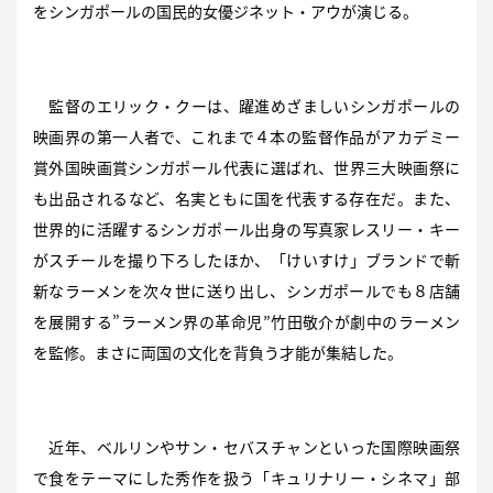
をシンガポールの国民的女優ジネット・アウが演じる。
監督のエリック・クーは、躍進めざましいシンガポールの
映画界の第一人者で、これまで４本の監督作品がアカデミー
賞外国映画賞シンガポール代表に選ばれ、世界三大映画祭に
も出品されるなど、名実ともに国を代表する存在だ。また、
世界的に活躍するシンガポール出身の写真家レスリー・キー
がスチールを撮り下ろしたほか、「けいすけ」ブランドで斬
新なラーメンを次々世に送り出し、シンガポールでも８店舗
を展開する”ラーメン界の革命児”竹田敬介が劇中のラーメン
を監修。まさに両国の文化を背負う才能が集結した。
近年、ベルリンやサン・セバスチャンといった国際映画祭
で食をテーマにした秀作を扱う「キュリナリー・シネマ」部