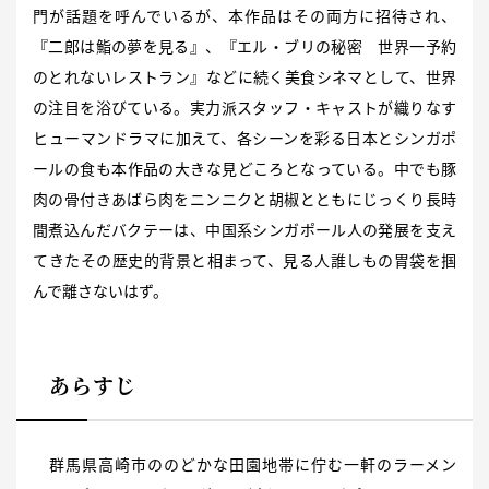
門が話題を呼んでいるが、本作品はその両方に招待され、
『二郎は鮨の夢を見る』、『エル・ブリの秘密 世界一予約
のとれないレストラン』などに続く美食シネマとして、世界
の注目を浴びている。実力派スタッフ・キャストが織りなす
ヒューマンドラマに加えて、各シーンを彩る日本とシンガポ
ールの食も本作品の大きな見どころとなっている。中でも豚
肉の骨付きあばら肉をニンニクと胡椒とともにじっくり長時
間煮込んだバクテーは、中国系シンガポール人の発展を支え
てきたその歴史的背景と相まって、見る人誰しもの胃袋を掴
んで離さないはず。
あらすじ
群馬県高崎市ののどかな田園地帯に佇む一軒のラーメン