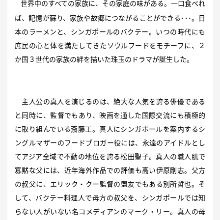
世界中のすべての家族に、その家庭の味がある。一口食べれ
ば、記憶が蘇り、家族や故郷につながることができる･･･。日
本のラーメンと、シンガポールのバクテー。いつの時代にも
庶民の心と体を満たしてきたソウルフードをモチーフに、２
か国３世代の家族の絆を描いた珠玉のドラマが誕生した。
主人公の真人を演じるのは、絶大な人気を誇る俳優である
と同時に、監督でもあり、映画を通した国際交流にも積極的
に取り組んでいる斎藤工。真人にシンガポールを案内するシ
ングルマザーのフードブロガー役には、永遠のアイドルとし
てアジア全域で不動の地位を誇る松田聖子。真人の職人肌で
寡黙な父には、近年海外作品での評価も高い伊原剛志。父方
の叔父に、エリック・クー監督の盟友でもある別所哲也。そ
して、バクテー料理人で母方の叔父を、シンガポールでは知
らない人がいない名コメディアンのマーク・リー。真人の母