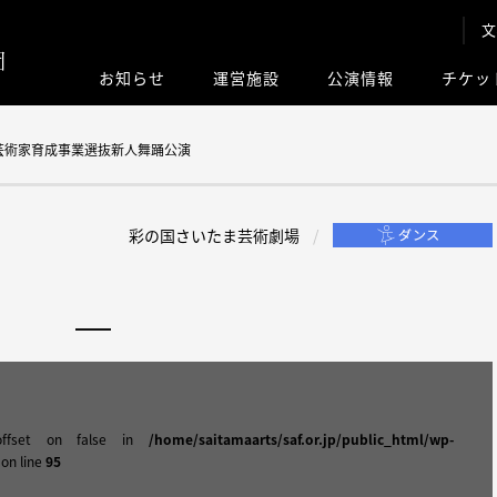
文
お知らせ
運営施設
公演情報
チケッ
このサイト内
芸術家育成事業選抜新人舞踊公演
彩の国さいたま芸術劇場
offset on false in
/home/saitamaarts/saf.or.jp/public_html/wp-
on line
95