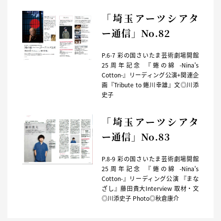
「埼玉アーツシアタ
ー通信」No.82
P.6-7 彩の国さいたま芸術劇場開館
25周年記念 『蜷の綿 -Nina's
Cotton-』リーディング公演+関連企
画『Tribute to 蜷川幸雄』文◎川添
史子
「埼玉アーツシアタ
ー通信」No.83
P.8-9 彩の国さいたま芸術劇場開館
25周年記念 『蜷の綿 -Nina's
Cotton-』リーディング公演 『まな
ざし』藤田貴大Interview 取材・文
◎川添史子 Photo◎秋倉康介