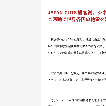
JAPAN CUTS 観客
と感動で世界各国の絶賛を
初監督作から12年に渡り、地道に自主制作
年の国際的な短編映画祭で数々の賞を受賞し、
られた。その短編を原案に長編映画として新
主演に奥田瑛二を迎え、実力派の筒井道隆、
あきら、鈴木Q太郎、筒井真理子などが脇を
そして、2018年８月に開催された北米最大の日