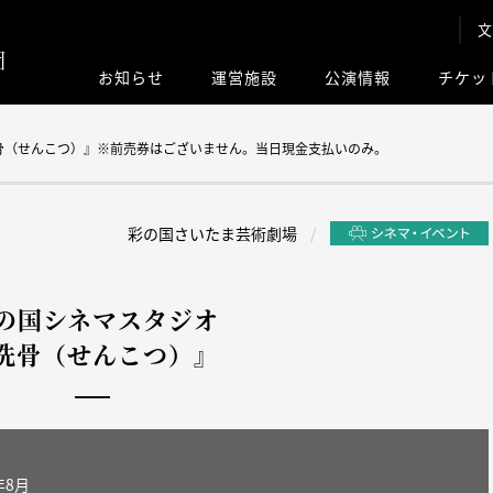
文
お知らせ
運営施設
公演情報
チケッ
このサイト内
骨（せんこつ）』※前売券はございません。当日現金支払いのみ。
彩の国さいたま芸術劇場
の国シネマスタジオ
洗骨（せんこつ）』
年8月