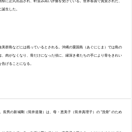
画祭に正式出品され、軒並み高い評価を受けている。世界各国で賞賛された、
に誕生した。
奄美群島などには残っているとされる。沖縄の粟国島（あぐにじま）では島の
は、肉がなくなり、骨だけになった頃に、縁深き者たちの手により骨をきれい
を告げることになる。
長男の新城剛（筒井道隆）は、母・恵美子（筒井真理子）の ”洗骨” のため