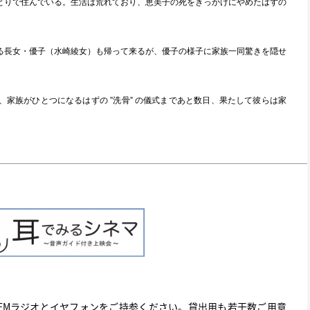
りで住んでいる。生活は荒れており、恵美子の死をきっかけにやめたはずの
長女・優子（水崎綾女）も帰って来るが、優子の様子に家族一同驚きを隠せ
家族がひとつになるはずの ”洗骨” の儀式まであと数日、果たして彼らは家
FMラジオとイヤフォンをご持参ください。貸出用も若干数ご用意