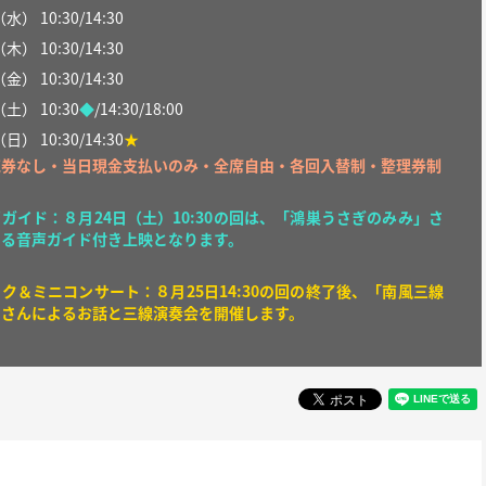
（
水
）
10:30/14:30
（
木
） 10:30/14:30
（金）
10:30/14:30
（土）
10:30
◆
/14:30/18:00
（日）
10:30/14:30
★
売券なし・当日現金支払いのみ・全席自由・各回入替制・整理券制
ガイド：８月24日（土）10:30の回は、「鴻巣うさぎのみみ」さ
よる音声ガイド付き上映となります。
ク＆ミニコンサート：８月25日14:30の回の終了後、「南風三線
」さんによるお話と三線演奏会を開催します。