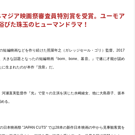
賞、シネマジア映画祭審査員特別賞を受賞。ユーモア
浴びた珠玉のヒューマンドラマ！
の短編映画などを作り続けた照屋年之（ガレッジセール・ゴリ）監督。2017
大きな話題となったの短編映画『born、bone、墓音。』で遂に才能が認め
たに生まれたのが本作『洗骨』だ。
河瀬直美監督作『光』で堂々の主演を演じた水崎綾女、他に大島蓉子、坂本
固める。
本映画祭 ”JAPAN CUTS” では28本の新作日本映画の中から見事観客賞を