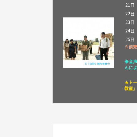
21
日
22日
23
日
24
日
25日
※前
◆音声
んに
★トー
教室