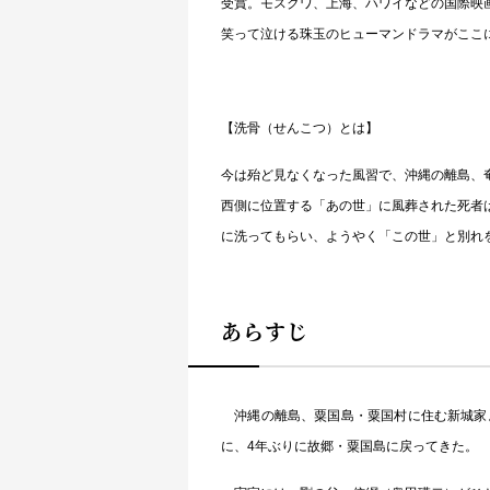
受賞。モスクワ、上海、ハワイなどの国際映
笑って泣ける珠玉のヒューマンドラマがここ
【洗骨（せんこつ）とは】
今は殆ど見なくなった風習で、沖縄の離島、
西側に位置する「あの世」に風葬された死者
に洗ってもらい、ようやく「この世」と別れ
あらすじ
沖縄の離島、粟国島・粟国村に住む新城家。
に、4年ぶりに故郷・粟国島に戻ってきた。