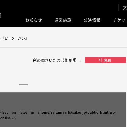
文
お知らせ
運営施設
公演情報
チケッ
このサイト内
ル『ピーターパン』
彩の国さいたま芸術劇場
offset on false in
/home/saitamaarts/saf.or.jp/public_html/wp-
on line
95