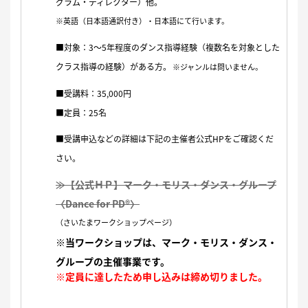
グラム・ディレクター）他。
※英語（日本語通訳付き）・日本語にて行います。
■対象：3〜5年程度のダンス指導経験（複数名を対象とした
クラス指導の経験）がある方。
※ジャンルは問いません。
■受講料：35,000円
■定員：25名
■受講申込などの詳細は下記の主催者公式HPをご確認くだ
さい。
≫【公式ＨＰ】マーク・モリス・ダンス・グループ
〈Dance for PD®〉
（さいたまワークショップページ）
※当ワークショップは、マーク・モリス・ダンス・
グループの主催事業です。
※定員に達したため申し込みは締め切りました。