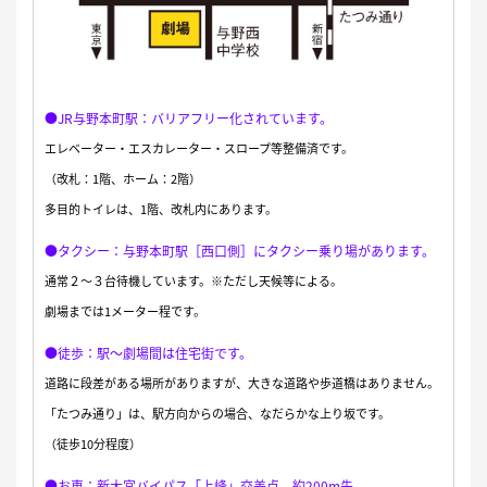
●JR与野本町駅：バリアフリー化されています。
エレベーター・エスカレーター・スロープ等整備済です。
（改札：1階、ホーム：2階）
多目的トイレは、1階、改札内にあります。
●タクシー：与野本町駅［西口側］にタクシー乗り場があります。
通常２〜３台待機しています。※ただし天候等による。
劇場までは1メーター程です。
●徒歩：駅〜劇場間は住宅街です。
道路に段差がある場所がありますが、大きな道路や歩道橋はありません。
「たつみ通り」は、駅方向からの場合、なだらかな上り坂です。
（徒歩10分程度）
●お車：新大宮バイパス「上峰」交差点、約200m先。