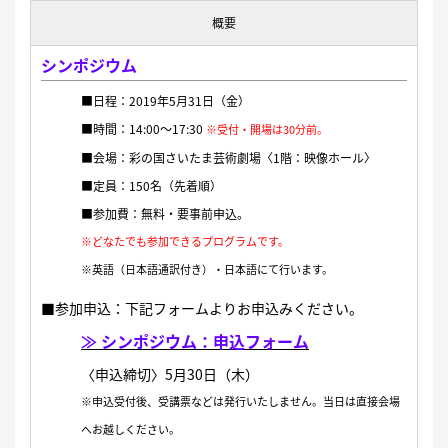
概要
シンポジウム
■日程：2019年5月31日（金）
■時間：14:00〜17:30
※受付・開場は30分前。
■会場：彩の国さいたま芸術劇場〈1階：映像ホール〉
■定員：150名（先着順）
■参加費：無料・要事前申込。
※どなたでも参加できるプログラムです。
※英語（日本語通訳付き）・日本語にて行います。
■
参加申込：下記フォームよりお申込みください。
≫ シンポジウム：申込フォーム
〈申込締切〉5月30日（木）
※申込受付後、受講票などは発行いたしません。当日は直接会場
へお越しください。