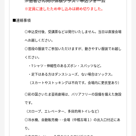
≫患者さん向け体験クラス：申込フォーム
※定員に達したため申し込みは締め切りました。
■連絡事項
◎申込受付後、受講票などは発行いたしません。当日は直接会場
へお越しください。
◎普段の服装でご参加いただけますが、動きやすい服装でお越し
ください。
・Tシャツ・伸縮性のあるズボン・スパッツなど。
・足下はある方はダンスシューズ、ない場合はソックス。
（スカートやストッキングは不向です。会場内に更衣室あり）
◎彩の国さいたま芸術劇場は、バリアフリーの設備を備えた施設
です。
（スロープ、エレベーター、多目的用トイレなど）
◎冷水機、自動販売機･･･会場（中稽古場１）の出入口付近にあ
り。