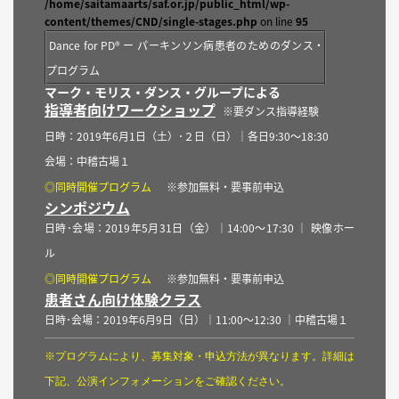
/home/saitamaarts/saf.or.jp/public_html/wp-
content/themes/CND/single-stages.php
on line
95
Dance for PD® ー パーキンソン病患者のためのダンス・
プログラム
マーク・モリス・ダンス・グループによる
指導者向けワークショップ
※要ダンス指導経験
日時：2019年6月1日（土）･２日（日）｜各日9:30〜18:30
会場：中稽古場１
◎同時開催プログラム
※参加無料・要事前申込
シンポジウム
日時･会場：2019年5月31日（金）｜14:00〜17:30 ｜ 映像ホー
ル
◎同時開催プログラム
※参加無料・要事前申込
患者さん向け体験クラス
日時･会場：2019年6月9日（日）｜11:00〜12:30 ｜中稽古場１
※プログラムにより、募集対象・申込方法が異なります。詳細は
下記、公演インフォメーションをご確認ください。