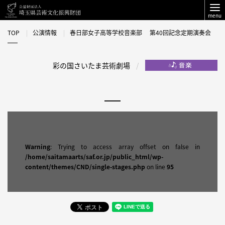
menu
TOP
公演情報
春日部女子高等学校音楽部 第40回記念定期演奏会
彩の国さいたま芸術劇場
Warning
: Trying to access array offset on false in
/home/saitamaarts/saf.or.jp/public_html/wp-
content/themes/CND/single-stages.php
on line
95