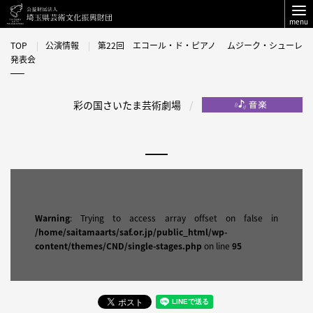
menu
TOP
公演情報
第22回 エコール・ド・ピアノ ムジーク・シューレ
発表会
彩の国さいたま芸術劇場
Warning
: Trying to access array offset on false in
/home/saitamaarts/saf.or.jp/public_html/wp-
content/themes/CND/single-stages.php
on line
95